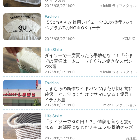
グッズ3選
2026/08/07 11:00
michill ライフスタイル
155cmさんが着用レビュー♡GUの体型カバー
ペプラムTのNG＆OKコーデ
2026/08/07 11:00
KOMUGI
ダイソーで一度買ったら手放せない！「今ま
での苦労は一体…」ってくらい優秀なスポン
ジ3選
2026/08/07 11:00
michill ライフスタイル
しまむらの新作ワイドパンツは売り切れ前に
確保しとこ♡はくだけでサマになる！優秀ア
イテム5選
2026/08/07 11:00
michill ファッション
「ダイソーで300円！？」値段を言うと驚か
れる！お部屋になじむナチュラル収納グッズ
2026/08/07 11:00
海原藍