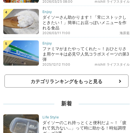
2026/03/25 08:00
michill ライフスタイル
ダイソーさん助かります！「常にストックし
ときたい！」簡単にお店っぽいメニューを作
れる食品
2026/03/11 11:00
海原藍
ファミマがまたやってくれた～！おひとりさ
ま用ケーキは必見♡人気コラボスイーツの第3
弾
2025/12/12 11:00
michill ライフスタイル
カテゴリランキングをもっと見る
新着
ダイソーのこれ持っとくと便利だよ～！「疲
れて気力ない…」って時に助かる！時短調理