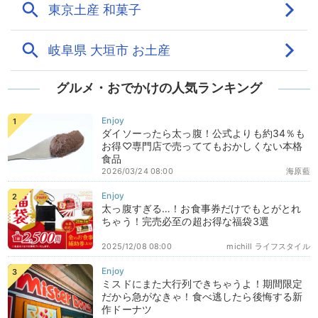
グルメ・おでかけの人気ランキング
ダイソーったら太っ腹！公式よりも約34％も
お得♡専門店で売っててもおかしくない本格
食品
2026/03/24 08:00
海原藍
太っ腹すぎる…！お食事券だけでもとがとれ
ちゃう！完売必至の超お得な福袋3選
2025/12/08 08:00
michill ライフスタイル
ミスドにまた大行列できちゃうよ！期間限定
だから急がなきゃ！食べ逃したら後悔する新
作ドーナツ