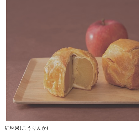
紅琳果(こうりんか)