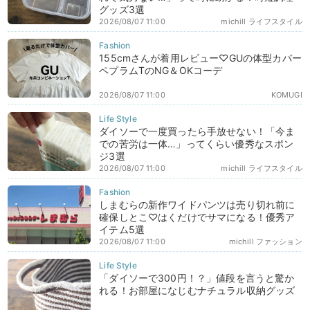
グッズ3選
2026/08/07 11:00
michill ライフスタイル
155cmさんが着用レビュー♡GUの体型カバー
ペプラムTのNG＆OKコーデ
2026/08/07 11:00
KOMUGI
ダイソーで一度買ったら手放せない！「今ま
での苦労は一体…」ってくらい優秀なスポン
ジ3選
2026/08/07 11:00
michill ライフスタイル
しまむらの新作ワイドパンツは売り切れ前に
確保しとこ♡はくだけでサマになる！優秀ア
イテム5選
2026/08/07 11:00
michill ファッション
「ダイソーで300円！？」値段を言うと驚か
れる！お部屋になじむナチュラル収納グッズ