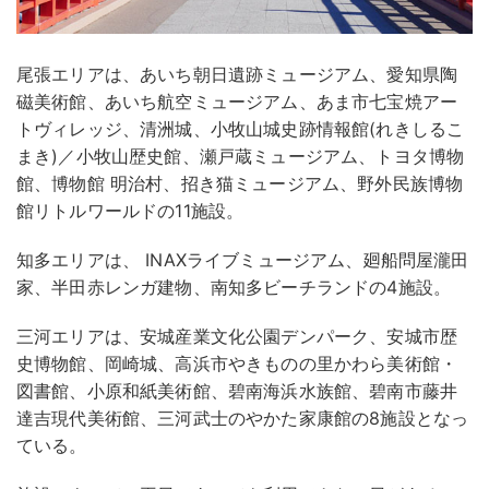
尾張エリアは、あいち朝日遺跡ミュージアム、愛知県陶
磁美術館、あいち航空ミュージアム、あま市七宝焼アー
トヴィレッジ、清洲城、小牧山城史跡情報館(れきしるこ
まき)／小牧山歴史館、瀬戸蔵ミュージアム、トヨタ博物
館、博物館 明治村、招き猫ミュージアム、野外民族博物
館リトルワールドの11施設。
知多エリアは、 INAXライブミュージアム、廻船問屋瀧田
家、半田赤レンガ建物、南知多ビーチランドの4施設。
三河エリアは、安城産業文化公園デンパーク、安城市歴
史博物館、岡崎城、高浜市やきものの里かわら美術館・
図書館、小原和紙美術館、碧南海浜水族館、碧南市藤井
達吉現代美術館、三河武士のやかた家康館の8施設となっ
ている。