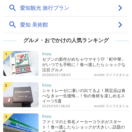
グルメ・おでかけの人気ランキング
セブンの新作がめちゃウマそう♡「町中華」
がいつでも手軽に！食べ逃したらショックな
注目グルメ
2026/01/21 08:00
michill ライフスタイル
シャトレーゼに凄いの出てるよ！限定品は食
べなきゃ一生後悔…！旬の食材を楽しめるス
イーツ5選
2025/11/01 08:00
michill ライフスタイル
ファミマのと有名メーカーコラボがスター
ト！食べ逃したらショックが大きい…話題の