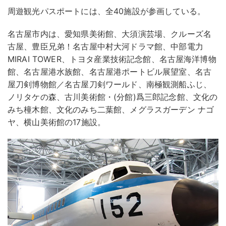
周遊観光パスポートには、全40施設が参画している。
名古屋市内は、愛知県美術館、大須演芸場、クルーズ名
古屋、豊臣兄弟！名古屋中村大河ドラマ館、中部電力
MIRAI TOWER、トヨタ産業技術記念館、名古屋海洋博物
館、名古屋港水族館、名古屋港ポートビル展望室、名古
屋刀剣博物館／名古屋刀剣ワールド、南極観測船ふじ、
ノリタケの森、古川美術館・(分館)爲三郎記念館、文化の
みち橦木館、文化のみち二葉館、メグラスガーデン ナゴ
ヤ、横山美術館の17施設。