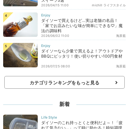
スイーツ5選
2026/04/15 11:00
michill ライフスタイル
ダイソーで買えるけど…実は老舗の名品！
「家でお店みたいな味が簡単にできる♡」魔
法の調味料
2026/06/02 11:00
海原藍
ダイソーなら少量で買えるよ！アウトドアや
BBQにピッタリ！使い切りやすい100円食材
2026/07/25 08:00
海原藍
カテゴリランキングをもっと見る
新着
ダイソーのこれ持っとくと便利だよ～！「疲
れて気力ない…」って時に助かる！時短調理