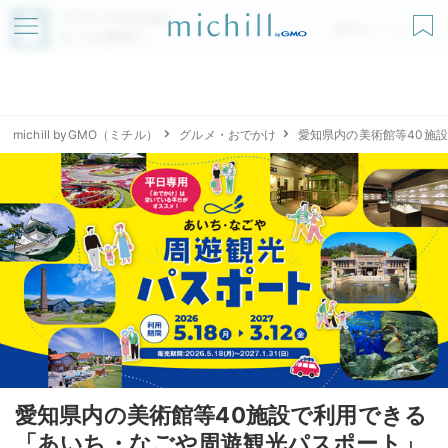
アプリでmichillが
無料ダウンロード
もっと便利に
michill byGMO（ミチル）
グルメ・おでかけ
愛知県内の美術館等40施
愛知県内の美術館等40施設で利用できる
「あいち・なごや周遊観光パスポート」