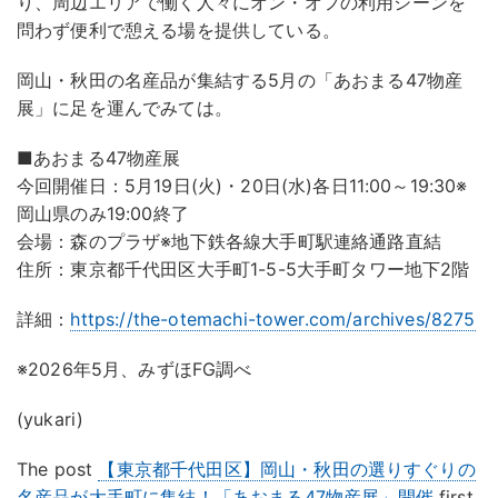
り、周辺エリアで働く人々にオン・オフの利用シーンを
問わず便利で憩える場を提供している。
岡山・秋田の名産品が集結する5月の「あおまる47物産
展」に足を運んでみては。
■あおまる47物産展
今回開催日：5月19日(火)・20日(水)各日11:00～19:30※
岡山県のみ19:00終了
会場：森のプラザ※地下鉄各線大手町駅連絡通路直結
住所：東京都千代田区大手町1-5-5大手町タワー地下2階
詳細：
https://the-otemachi-tower.com/archives/8275
※2026年5月、みずほFG調べ
(yukari)
The post
【東京都千代田区】岡山・秋田の選りすぐりの
名産品が大手町に集結！「あおまる47物産展」開催
first