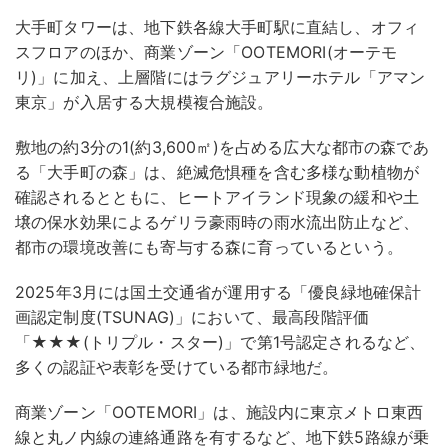
大手町タワーは、地下鉄各線大手町駅に直結し、オフィ
スフロアのほか、商業ゾーン「OOTEMORI(オーテモ
リ)」に加え、上層階にはラグジュアリーホテル「アマン
東京」が入居する大規模複合施設。
敷地の約3分の1(約3,600㎡)を占める広大な都市の森であ
る「大手町の森」は、絶滅危惧種を含む多様な動植物が
確認されるとともに、ヒートアイランド現象の緩和や土
壌の保水効果によるゲリラ豪雨時の雨水流出防止など、
都市の環境改善にも寄与する森に育っているという。
2025年3月には国土交通省が運用する「優良緑地確保計
画認定制度(TSUNAG)」において、最高段階評価
「★★★(トリプル・スター)」で第1号認定されるなど、
多くの認証や表彰を受けている都市緑地だ。
商業ゾーン「OOTEMORI」は、施設内に東京メトロ東西
線と丸ノ内線の連絡通路を有するなど、地下鉄5路線が乗