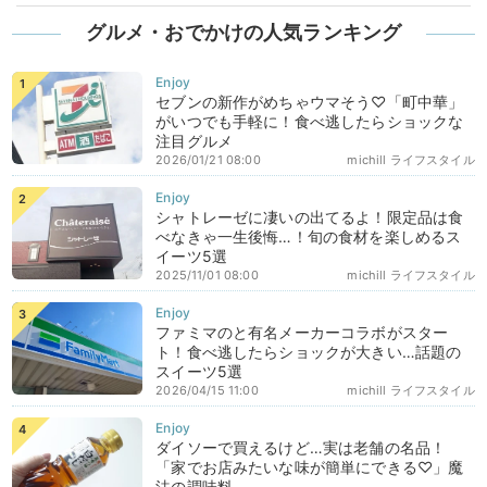
グルメ・おでかけの人気ランキング
セブンの新作がめちゃウマそう♡「町中華」
がいつでも手軽に！食べ逃したらショックな
注目グルメ
2026/01/21 08:00
michill ライフスタイル
シャトレーゼに凄いの出てるよ！限定品は食
べなきゃ一生後悔…！旬の食材を楽しめるス
イーツ5選
2025/11/01 08:00
michill ライフスタイル
ファミマのと有名メーカーコラボがスター
ト！食べ逃したらショックが大きい…話題の
スイーツ5選
2026/04/15 11:00
michill ライフスタイル
ダイソーで買えるけど…実は老舗の名品！
「家でお店みたいな味が簡単にできる♡」魔
法の調味料