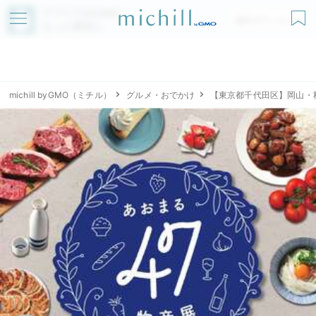
アプリでmichillが
無料ダウンロード
もっと便利に
michill byGMO（ミチル）
グルメ・おでかけ
【東京都千代田区】岡山・