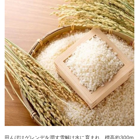
田んぼはゲレンデを潤す雪解け水に育まれ、標高約300m