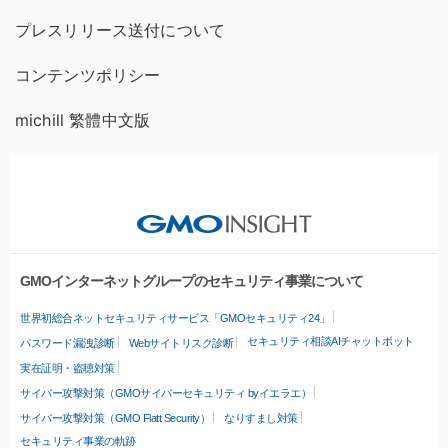
プレスリリース送付について
コンテンツポリシー
michill 繁體中文版
GMOインターネットグループのセキュリティ事業について
世界初総合ネットセキュリティサービス「GMOセキュリティ24」
セキュリティ相談AIチャットボット
パスワード漏洩診断
Webサイトリスク診断
実在証明・盗聴対策
サイバー攻撃対策（GMOサイバーセキュリティ byイエラエ）
サイバー攻撃対策（GMO Flatt Security）
なりすまし対策
セキュリティ事業の軌跡