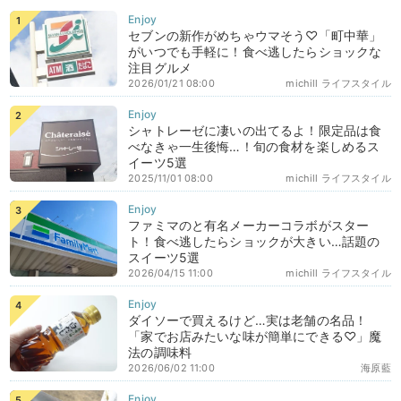
セブンの新作がめちゃウマそう♡「町中華」
がいつでも手軽に！食べ逃したらショックな
注目グルメ
2026/01/21 08:00
michill ライフスタイル
シャトレーゼに凄いの出てるよ！限定品は食
べなきゃ一生後悔…！旬の食材を楽しめるス
イーツ5選
2025/11/01 08:00
michill ライフスタイル
ファミマのと有名メーカーコラボがスター
ト！食べ逃したらショックが大きい…話題の
スイーツ5選
2026/04/15 11:00
michill ライフスタイル
ダイソーで買えるけど…実は老舗の名品！
「家でお店みたいな味が簡単にできる♡」魔
法の調味料
2026/06/02 11:00
海原藍