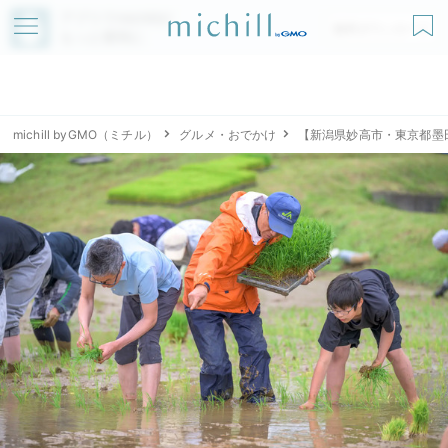
アプリでmichillが
無料ダウンロード
もっと便利に
michill byGMO（ミチル）
グルメ・おでかけ
【新潟県妙⾼市・東京都墨