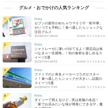
グルメ・おでかけの人気ランキング
セブンの新作がめちゃウマそう♡「町中華」
がいつでも手軽に！食べ逃したらショックな
注目グルメ
2026/01/21 08:00
michill ライフスタイル
シャトレーゼに凄いの出てるよ！限定品は食
べなきゃ一生後悔…！旬の食材を楽しめるス
イーツ5選
2025/11/01 08:00
michill ライフスタイル
ファミマのと有名メーカーコラボがスター
ト！食べ逃したらショックが大きい…話題の
スイーツ5選
2026/04/15 11:00
michill ライフスタイル
ダイソーで買えるけど…実は老舗の名品！
「家でお店みたいな味が簡単にできる♡」魔