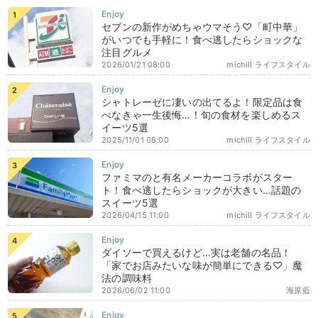
セブンの新作がめちゃウマそう♡「町中華」
がいつでも手軽に！食べ逃したらショックな
注目グルメ
2026/01/21 08:00
michill ライフスタイル
シャトレーゼに凄いの出てるよ！限定品は食
べなきゃ一生後悔…！旬の食材を楽しめるス
イーツ5選
2025/11/01 08:00
michill ライフスタイル
ファミマのと有名メーカーコラボがスター
ト！食べ逃したらショックが大きい…話題の
スイーツ5選
2026/04/15 11:00
michill ライフスタイル
ダイソーで買えるけど…実は老舗の名品！
「家でお店みたいな味が簡単にできる♡」魔
法の調味料
2026/06/02 11:00
海原藍