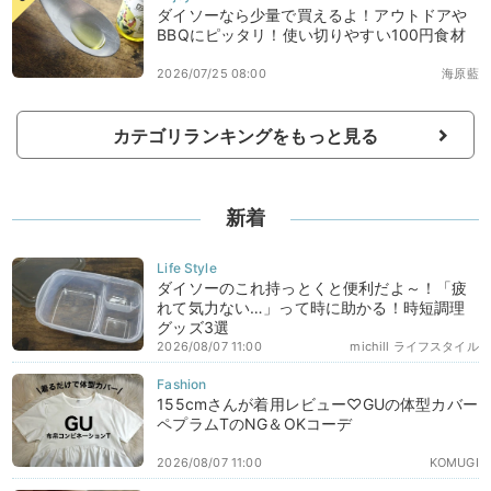
ダイソーなら少量で買えるよ！アウトドアや
BBQにピッタリ！使い切りやすい100円食材
2026/07/25 08:00
海原藍
カテゴリランキングをもっと見る
新着
ダイソーのこれ持っとくと便利だよ～！「疲
れて気力ない…」って時に助かる！時短調理
グッズ3選
2026/08/07 11:00
michill ライフスタイル
155cmさんが着用レビュー♡GUの体型カバー
ペプラムTのNG＆OKコーデ
2026/08/07 11:00
KOMUGI