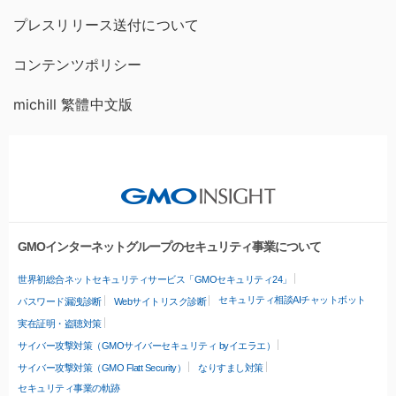
プレスリリース送付について
コンテンツポリシー
michill 繁體中文版
GMOインターネットグループのセキュリティ事業について
世界初総合ネットセキュリティサービス「GMOセキュリティ24」
セキュリティ相談AIチャットボット
パスワード漏洩診断
Webサイトリスク診断
実在証明・盗聴対策
サイバー攻撃対策（GMOサイバーセキュリティ byイエラエ）
サイバー攻撃対策（GMO Flatt Security）
なりすまし対策
セキュリティ事業の軌跡