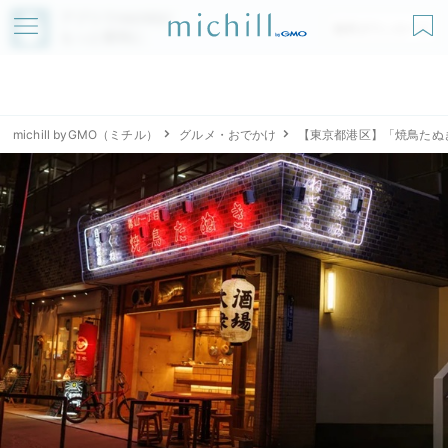
アプリでmichillが
無料ダウンロード
もっと便利に
michill byGMO（ミチル）
グルメ・おでかけ
【東京都港区】「焼鳥たぬ