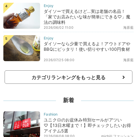
ダイソーで買えるけど…実は老舗の名品！
「家でお店みたいな味が簡単にできる♡」魔
法の調味料
2026/06/02 11:00
海原藍
ダイソーなら少量で買えるよ！アウトドアや
BBQにピッタリ！使い切りやすい100円食材
2026/07/25 08:00
海原藍
カテゴリランキングをもっと見る
新着
ユニクロのお盆休み特別セールがアツい
♡【13日木曜まで！】即チェックしたいお得
アイテム5選
2026/08/08 08:00
michill ファッション