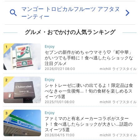
グルメ・おでかけの人気ランキング
セブンの新作がめちゃウマそう♡「町中華」
がいつでも手軽に！食べ逃したらショックな
注目グルメ
2026/01/21 08:00
michill ライフスタイル
シャトレーゼに凄いの出てるよ！限定品は食
べなきゃ一生後悔…！旬の食材を楽しめるス
イーツ5選
2025/11/01 08:00
michill ライフスタイル
ファミマのと有名メーカーコラボがスター
ト！食べ逃したらショックが大きい…話題の
スイーツ5選
2026/04/15 11:00
michill ライフスタイル