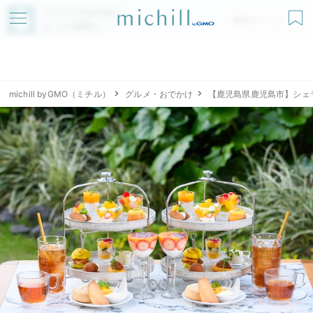
アプリでmichillが
無料ダウンロード
もっと便利に
michill byGMO（ミチル）
グルメ・おでかけ
【鹿児島県鹿児島市】シェ