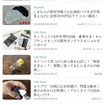
しまむらの新作羽織りがお値段バグすぎ♡高
見えなのに全部2000円以下でコスパ最高！
2026/08/08 08:00
michill ファッション
モノマックス9月号増刊付録、豪華すぎ！キャ
プテンスタッグの調光サングラス＆ショルダ
ーポーチ
2026/08/08 08:00
michill エンタメ
ダイソーで見つけた絞り器をお試し！「斬新
すぎん！？」実際に使ってみたらまさかの結
果に…
2026/08/08 08:00
海原藍
セリアで「日焼け止め持運び」問題を解決！
夏のお出かけが快適に！アルミタイプの詰め
替えパウチ
2026/08/08 08:00
如月せり