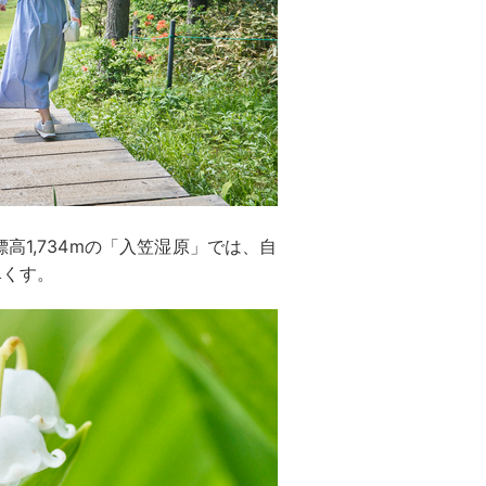
高1,734mの「入笠湿原」では、自
尽くす。