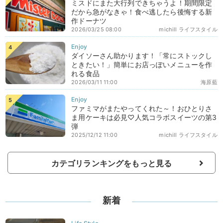
ミスドにまた大行列できちゃうよ！期間限定
だから急がなきゃ！食べ逃したら後悔する新
作ドーナツ
2026/03/25 08:00
michill ライフスタイル
ダイソーさん助かります！「常にストックし
ときたい！」簡単にお店っぽいメニューを作
れる食品
2026/03/11 11:00
海原藍
ファミマがまたやってくれた～！おひとりさ
ま用ケーキは必見♡人気コラボスイーツの第3
弾
2025/12/12 11:00
michill ライフスタイル
カテゴリランキングをもっと見る
新着