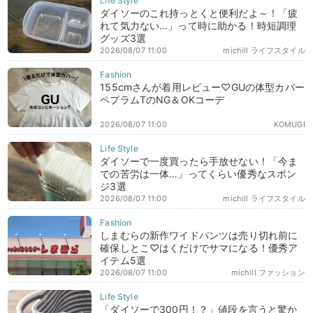
ダイソーのこれ持っとくと便利だよ～！「疲
れて気力ない…」って時に助かる！時短調理
グッズ3選
2026/08/07 11:00
michill ライフスタイル
155cmさんが着用レビュー♡GUの体型カバー
ペプラムTのNG＆OKコーデ
2026/08/07 11:00
KOMUGI
ダイソーで一度買ったら手放せない！「今ま
での苦労は一体…」ってくらい優秀なスポン
ジ3選
2026/08/07 11:00
michill ライフスタイル
しまむらの新作ワイドパンツは売り切れ前に
確保しとこ♡はくだけでサマになる！優秀ア
イテム5選
2026/08/07 11:00
michill ファッション
「ダイソーで300円！？」値段を言うと驚か