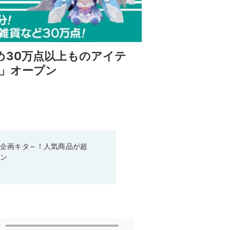
め30万点以上ものアイテ
店」オープン
い企画キタ～！人気商品が超
ーン