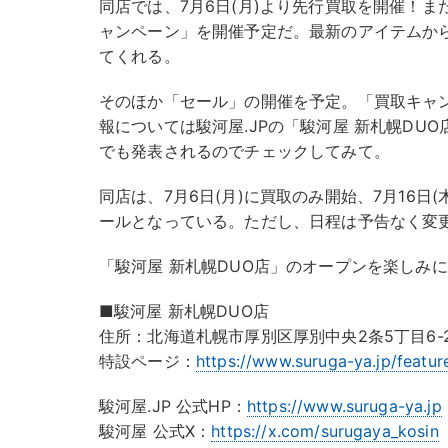
同店では、7月6日(月)より先行買取を開催！
ャンペーン」を開催予定だ。最新のアイテムか
てくれる。
そのほか「セール」の開催を予定。「買取キャ
報については駿河屋.JPの「駿河屋 新札幌DU
でも発表されるのでチェックしてみて。
同店は、7月6日(月)に買取のみ開始、7月16日
ールとなっている。ただし、日程は予告なく変
「駿河屋 新札幌DUO店」のオープンを楽しみ
■駿河屋 新札幌DUO店
住所：北海道札幌市厚別区厚別中央2条5丁目6-2 D
特設ページ：
https://www.suruga-ya.jp/featu
駿河屋.JP 公式HP：
https://www.suruga-ya.jp
駿河屋 公式X：
https://x.com/surugaya_kosin