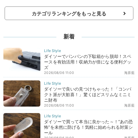
カテゴリランキングをもっと見る
新着
ダイソーでパンパンの下駄箱から脱却！スペ
ースを有効活用！収納力が倍になる便利グッ
ズ
2026/08/06 11:00
海原藍
ダイソーで良いの見つけちゃった！「コンパ
クト派が大歓喜！」驚くほどスリムなミニミ
ニ財布
2026/08/06 11:00
海原藍
ダイソーで買って本当に良かった～！“あの恐
怖”を未然に防げる！気軽に始められる対策シ
ール
2026/08/06 11:00
海原藍