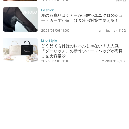
夏の羽織りはシアーが正解♡ユニクロのショ
ートカーデが涼しげ＆冷房対策で使える！
2026/08/06 11:00
emi_fashion_1122
どう見ても付録のレベルじゃない！大人気
「ダーリッチ」の新作ツイードバッグが高見
え＆大容量♡
2026/08/06 11:00
michill エンタメ