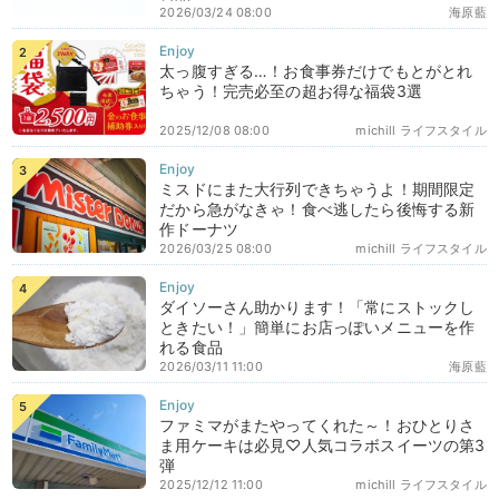
2026/03/24 08:00
海原藍
太っ腹すぎる…！お食事券だけでもとがとれ
ちゃう！完売必至の超お得な福袋3選
2025/12/08 08:00
michill ライフスタイル
ミスドにまた大行列できちゃうよ！期間限定
だから急がなきゃ！食べ逃したら後悔する新
作ドーナツ
2026/03/25 08:00
michill ライフスタイル
ダイソーさん助かります！「常にストックし
ときたい！」簡単にお店っぽいメニューを作
れる食品
2026/03/11 11:00
海原藍
ファミマがまたやってくれた～！おひとりさ
ま用ケーキは必見♡人気コラボスイーツの第3
弾
2025/12/12 11:00
michill ライフスタイル