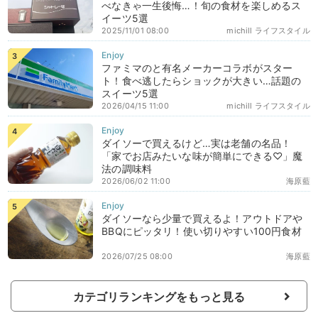
べなきゃ一生後悔…！旬の食材を楽しめるス
イーツ5選
2025/11/01 08:00
michill ライフスタイル
ファミマのと有名メーカーコラボがスター
ト！食べ逃したらショックが大きい…話題の
スイーツ5選
2026/04/15 11:00
michill ライフスタイル
ダイソーで買えるけど…実は老舗の名品！
「家でお店みたいな味が簡単にできる♡」魔
法の調味料
2026/06/02 11:00
海原藍
ダイソーなら少量で買えるよ！アウトドアや
BBQにピッタリ！使い切りやすい100円食材
2026/07/25 08:00
海原藍
カテゴリランキングをもっと見る