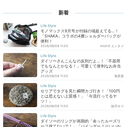
新着
モノマックス9月号が付録の域超えてる…！
「SHAKA」コラボの4層ショルダーバッグが
便利！
2026/08/08 11:00
michill エンタメ
ダイソーさんこんなの反則だよ…！「不器用
でもなんとかなる！」可愛くて便利なお弁当
グッズ
2026/08/08 11:00
海原藍
セリアでタグを見た瞬間カゴ行き！「100円
とは思えない上質感！」「今流行ってるヤ
ツ！」
2026/08/08 11:00
如月せり
ダイソーのリングが画期的「余ったルーズリ
ーフ捨てないで！」「バインダーよりいいか