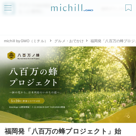
アプリでmichillが
無料ダウンロード
もっと便利に
michill byGMO（ミチル）
グルメ・おでかけ
福岡発「八百万の蜂プロジ
福岡発「八百万の蜂プロジェクト」始