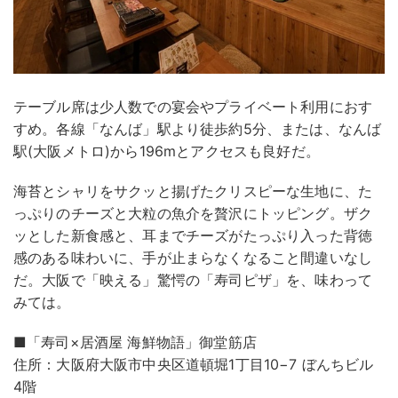
テーブル席は少人数での宴会やプライベート利用におす
すめ。各線「なんば」駅より徒歩約5分、または、なんば
駅(大阪メトロ)から196mとアクセスも良好だ。
海苔とシャリをサクッと揚げたクリスピーな生地に、た
っぷりのチーズと大粒の魚介を贅沢にトッピング。ザク
ッとした新食感と、耳までチーズがたっぷり入った背徳
感のある味わいに、手が止まらなくなること間違いなし
だ。大阪で「映える」驚愕の「寿司ピザ」を、味わって
みては。
■「寿司×居酒屋 海鮮物語」御堂筋店
住所：大阪府大阪市中央区道頓堀1丁目10−7 ぼんちビル
4階