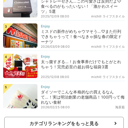
シャトレーゼさん…この可愛さは反則だよ♡
食べるのがもったいない！「激かわスイー
ツ」5選
2025/12/09 08:00
michill ライフスタイル
ミスドの新作がめちゃウマそう…♡また行列
できちゃうって！食べなきゃ損な春の限定ド
ーナツ
2026/03/09 08:00
michill ライフスタイル
太っ腹すぎる…！お食事券だけでもとがとれ
ちゃう！完売必至の超お得な福袋3選
2025/12/08 08:00
michill ライフスタイル
ダイソーでこんな本格的なの買えるなん
て…！実は明治創業の老舗商品！100円って侮
れない食材
2026/02/25 08:00
海原藍
カテゴリランキングをもっと見る