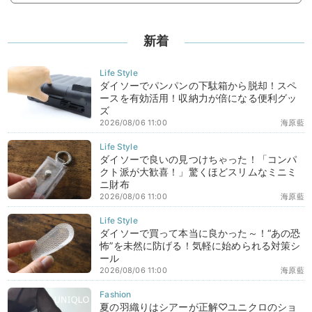
新着
ダイソーでパンパンの下駄箱から脱却！スペ
ースを有効活用！収納力が倍になる便利グッ
ズ
2026/08/06 11:00
海原藍
ダイソーで良いの見つけちゃった！「コンパ
クト派が大歓喜！」驚くほどスリムなミニミ
ニ財布
2026/08/06 11:00
海原藍
ダイソーで買って本当に良かった～！“あの恐
怖”を未然に防げる！気軽に始められる対策シ
ール
2026/08/06 11:00
海原藍
夏の羽織りはシアーが正解♡ユニクロのショ