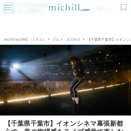
アプリでmichillが
無料ダウンロード
もっと便利に
michill byGMO（ミチル）
グルメ・おでかけ
【千葉県千葉市】イオンシ
【千葉県千葉市】イオンシネマ幕張新都