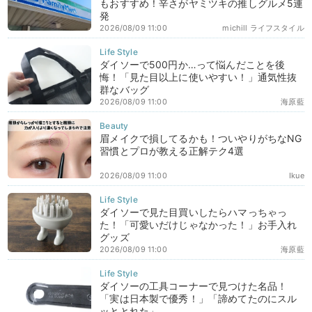
もおすすめ！辛さがヤミツキの推しグルメ5連
発
2026/08/09 11:00
michill ライフスタイル
ダイソーで500円か…って悩んだことを後
悔！「見た目以上に使いやすい！」通気性抜
群なバッグ
2026/08/09 11:00
海原藍
眉メイクで損してるかも！ついやりがちなNG
習慣とプロが教える正解テク4選
2026/08/09 11:00
Ikue
ダイソーで見た目買いしたらハマっちゃっ
た！「可愛いだけじゃなかった！」お手入れ
グッズ
2026/08/09 11:00
海原藍
ダイソーの工具コーナーで見つけた名品！
「実は日本製で優秀！」「諦めてたのにスル
ッととれた」