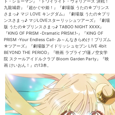
ト・ショーマン』『トワイライト・ウォリアーズ 決戦！
九龍城砦』『超かぐや姫！』『劇場版 うたの☆プリンス
さまっ♪ マジ LOVE キングダム』『劇場版 うたの☆プリ
ンスさまっ♪ マジLOVEスターリッシュツアーズ』『劇場
版 うたの☆プリンスさまっ♪ TABOO NIGHT XXXX』
『KING OF PRISM -Dramatic PRISM.1-』『KING OF
PRISM -Your Endless Call- み～んなきらめけ！プリズム
☆ツアーズ』『劇場版アイドリッシュセブン LIVE 4bit
BEYOND THE PERIOD』『映画 ラブライブ!蓮ノ空女学
院 スクールアイドルクラブ Bloom Garden Party』『映
画 けいおん！』の13本。