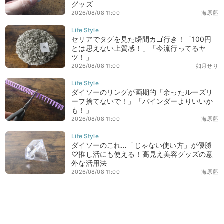
グッズ
2026/08/08 11:00
海原藍
セリアでタグを見た瞬間カゴ行き！「100円
とは思えない上質感！」「今流行ってるヤ
ツ！」
2026/08/08 11:00
如月せり
ダイソーのリングが画期的「余ったルーズリ
ーフ捨てないで！」「バインダーよりいいか
も！」
2026/08/08 11:00
海原藍
ダイソーのこれ…「じゃない使い方」が優勝
♡推し活にも使える！高見え美容グッズの意
外な活用法
2026/08/08 11:00
海原藍