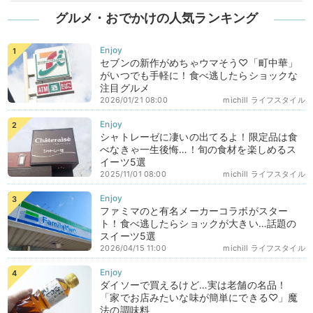
グルメ・おでかけの人気ランキング
セブンの新作がめちゃウマそう♡「町中華」
がいつでも手軽に！食べ逃したらショックな
注目グルメ
2026/01/21 08:00
michill ライフスタイル
シャトレーゼに凄いの出てるよ！限定品は食
べなきゃ一生後悔…！旬の食材を楽しめるス
イーツ5選
2025/11/01 08:00
michill ライフスタイル
ファミマのと有名メーカーコラボがスター
ト！食べ逃したらショックが大きい…話題の
スイーツ5選
2026/04/15 11:00
michill ライフスタイル
ダイソーで買えるけど…実は老舗の名品！
「家でお店みたいな味が簡単にできる♡」魔
法の調味料