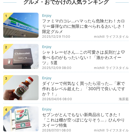
グルメ・おでかけの人気ランキング
ファミマのコレ…ハマったら危険だわ！カロ
リー爆弾なのに無限に食べられるおいしさ！
限定グルメ
2025/12/29 11:00
michill ライフスタイル
シャトレーゼさん…この可愛さは反則だよ♡
食べるのがもったいない！「激かわスイー
ツ」5選
2025/12/09 08:00
michill ライフスタイル
ダイソーで何気なく買ったら沼った…「家で
作れるレベル超えた」「300円で良いんです
か？！」
2026/04/06 08:00
海原藍
セブンがとんでもない新商品出してきた！
「これは棚が空っぽになりそう…」ひんやり
スイーツ特集
2026/07/01 08:00
michill ライフスタイル