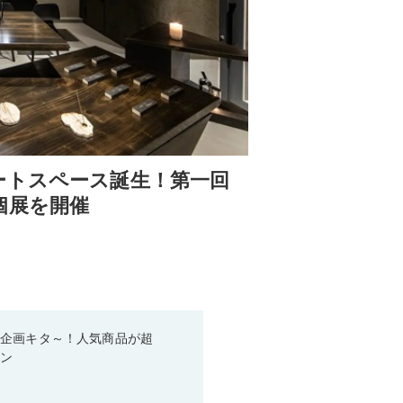
ートスペース誕生！第一回
個展を開催
い企画キタ～！人気商品が超
ーン