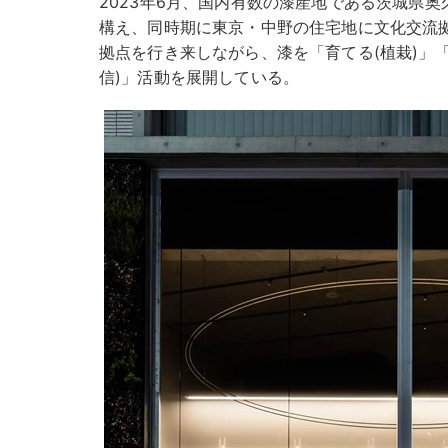
2023年6月、国内有数の漆産地である茨城県奥
構え、同時期に東京・中野の住宅地に文化交流
拠点を行き来しながら、漆を「育てる(植栽)」「
信)」活動を展開している。