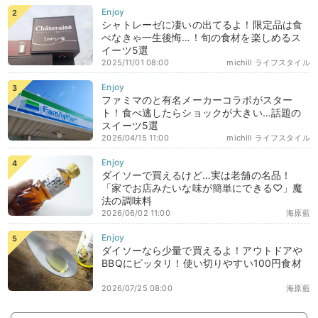
シャトレーゼに凄いの出てるよ！限定品は食
べなきゃ一生後悔…！旬の食材を楽しめるス
イーツ5選
2025/11/01 08:00
michill ライフスタイル
ファミマのと有名メーカーコラボがスター
ト！食べ逃したらショックが大きい…話題の
スイーツ5選
2026/04/15 11:00
michill ライフスタイル
ダイソーで買えるけど…実は老舗の名品！
「家でお店みたいな味が簡単にできる♡」魔
法の調味料
2026/06/02 11:00
海原藍
ダイソーなら少量で買えるよ！アウトドアや
BBQにピッタリ！使い切りやすい100円食材
2026/07/25 08:00
海原藍