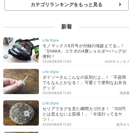
カテゴリランキングをもっと見る
新着
モノマックス9月号が付録の域超えてる…！
「SHAKA」コラボの4層ショルダーバッグが
便利！
2026/08/08 11:00
michill エンタメ
ダイソーさんこんなの反則だよ…！「不器用
でもなんとかなる！」可愛くて便利なお弁当
グッズ
2026/08/08 11:00
海原藍
セリアでタグを見た瞬間カゴ行き！「100円
とは思えない上質感！」「今流行ってるヤ
ツ！」
2026/08/08 11:00
如月せり