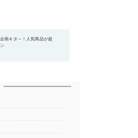
い企画キタ～！人気商品が超
ーン