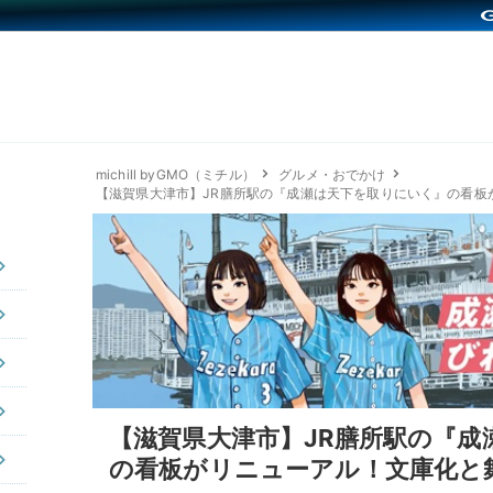
michill byGMO（ミチル）
グルメ・おでかけ
【滋賀県大津市】JR膳所駅の『成瀬は天下を取りにいく』の看板
【滋賀県大津市】JR膳所駅の『成
の看板がリニューアル！文庫化と