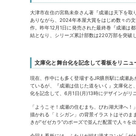
大津市在住の宮島未奈さん著『成瀬は天下を取
ありながら、2024年本屋大賞をはじめ数々の
作。昨年12月1日に発売された最終巻『成瀬は
結となり、シリーズ累計部数は220万部を突破
文庫化と舞台化を記念して看板をリニュ
現在、作中にも多く登場するJR膳所駅に成瀬あか
ているが、『成瀬は信じた道をいく』文庫化と
化を記念して、6月1日(月)13時にデザインが
「ようこそ！成瀬の住むまち、びわ湖大津へ！
描かれる「ミシガン」の背景イラストはそのま
きが”ゼゼカラ”のポーズで並んだ配置で人々を
今回も看板には、ふたりが組む漫才コンビ「ゼ