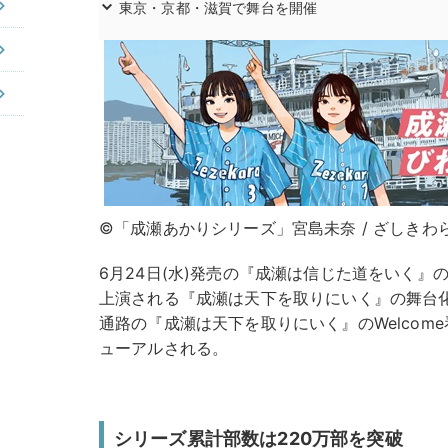
東京・京都・滋賀で舞台を開催
©「成瀬あかりシリーズ」宮島未奈 / ざしきわら
6月24日(水)発売の『成瀬は信じた道をいく』の文
上演される『成瀬は天下を取りにいく』の舞台化
通路の『成瀬は天下を取りにいく』のWelcome
ューアルされる。
シリーズ累計部数は220万部を突破