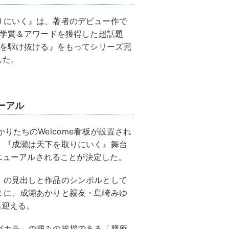
りにいく』は、著者のデビュー作で
文学賞＆アワードを獲得した超話題
都を駆け抜ける』をもってシリーズ完
した。
ーアル
りたちのWelcome看板が設置され
、『成瀬は天下を取りにいく』舞台
リニューアルされることが決定した。
」の見出しと作品のシンボルとして
まに、成瀬あかりと親友・島崎みゆ
出迎える。
ゼカラ」の掴みの挨拶である「膳所