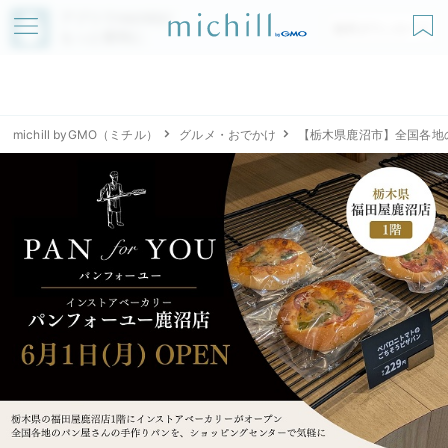
アプリでmichillが
無料ダウンロード
もっと便利に
michill byGMO（ミチル）
グルメ・おでかけ
【栃木県鹿沼市】全国各地