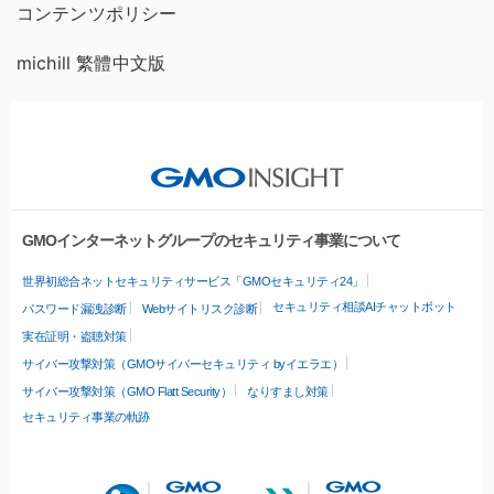
コンテンツポリシー
michill 繁體中文版
GMOインターネットグループのセキュリティ事業について
世界初総合ネットセキュリティサービス「GMOセキュリティ24」
セキュリティ相談AIチャットボット
パスワード漏洩診断
Webサイトリスク診断
実在証明・盗聴対策
サイバー攻撃対策（GMOサイバーセキュリティ byイエラエ）
サイバー攻撃対策（GMO Flatt Security）
なりすまし対策
セキュリティ事業の軌跡