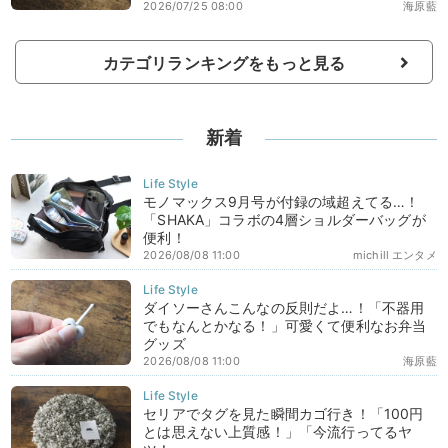
2026/07/25 08:00
海原藍
カテゴリランキングをもっと見る
新着
モノマックス9月号が付録の域超えてる…！
「SHAKA」コラボの4層ショルダーバッグが
便利！
2026/08/08 11:00
michill エンタメ
ダイソーさんこんなの反則だよ…！「不器用
でもなんとかなる！」可愛くて便利なお弁当
グッズ
2026/08/08 11:00
海原藍
セリアでタグを見た瞬間カゴ行き！「100円
とは思えない上質感！」「今流行ってるヤ