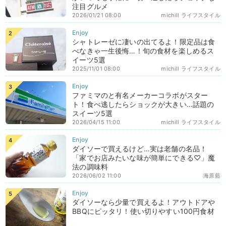
注目グルメ
2026/01/21 08:00
michill ライフスタイル
シャトレーゼに凄いの出てるよ！限定品は食
べなきゃ一生後悔…！旬の食材を楽しめるス
イーツ5選
2025/11/01 08:00
michill ライフスタイル
ファミマのと有名メーカーコラボがスター
ト！食べ逃したらショックが大きい…話題の
スイーツ5選
2026/04/15 11:00
michill ライフスタイル
ダイソーで買えるけど…実は老舗の名品！
「家でお店みたいな味が簡単にできる♡」魔
法の調味料
2026/06/02 11:00
海原藍
ダイソーなら少量で買えるよ！アウトドアや
BBQにピッタリ！使い切りやすい100円食材