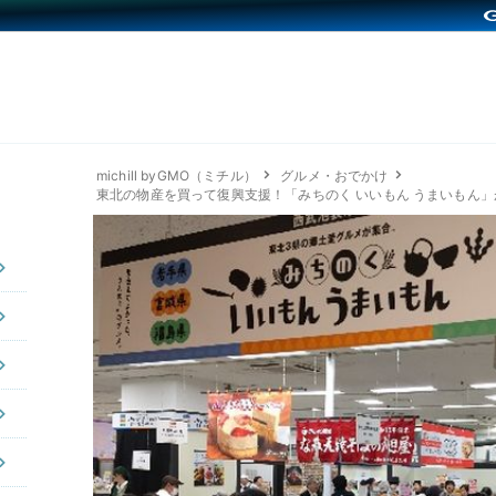
michill byGMO（ミチル）
グルメ・おでかけ
東北の物産を買って復興支援！「みちのく いいもん うまいもん」