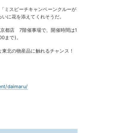
する「ミスピーチキャンペーンクルーが
わいに花を添えてくれそうだ。
丸京都店 7階催事場で、開催時間は1
:00まで)。
な東北の物産品に触れるチャンス！
ent/daimaru/