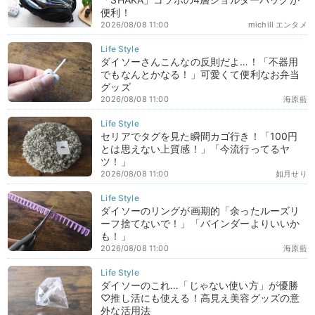
便利！
2026/08/08 11:00
michill エンタメ
ダイソーさんこんなの反則だよ…！「不器用
でもなんとかなる！」可愛くて便利なお弁当
グッズ
2026/08/08 11:00
海原藍
セリアでタグを見た瞬間カゴ行き！「100円
とは思えない上質感！」「今流行ってるヤ
ツ！」
2026/08/08 11:00
如月せり
ダイソーのリングが画期的「余ったルーズリ
ーフ捨てないで！」「バインダーよりいいか
も！」
2026/08/08 11:00
海原藍
ダイソーのこれ…「じゃない使い方」が優勝
♡推し活にも使える！高見え美容グッズの意
外な活用法