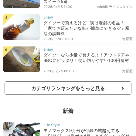
スイーツ5選
2026/04/15 11:00
michill ライフスタイル
ダイソーで買えるけど…実は老舗の名品！
「家でお店みたいな味が簡単にできる♡」魔
法の調味料
2026/06/02 11:00
海原藍
ダイソーなら少量で買えるよ！アウトドアや
BBQにピッタリ！使い切りやすい100円食材
2026/07/25 08:00
海原藍
カテゴリランキングをもっと見る
新着
モノマックス9月号が付録の域超えてる…！
「SHAKA」コラボの4層ショルダーバッグが