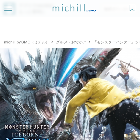
アプリでmichillが
無料ダウンロード
もっと便利に
michill byGMO（ミチル）
グルメ・おでかけ
「モンスターハンター」シ