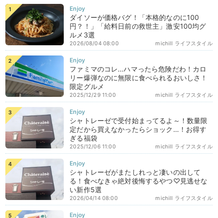
ダイソーが価格バグ！「本格的なのに100
円？！」「給料日前の救世主」激安100均グ
ルメ3選
2026/08/04 08:00
michill ライフスタイル
ファミマのコレ…ハマったら危険だわ！カロ
リー爆弾なのに無限に食べられるおいしさ！
限定グルメ
2025/12/29 11:00
michill ライフスタイル
シャトレーゼで受付始まってるよ～！数量限
定だから買えなかったらショック…！お得す
ぎる福袋
2025/12/06 11:00
michill ライフスタイル
シャトレーゼがまたしれっと凄いの出して
る！食べなきゃ絶対後悔するやつ♡見逃せな
い新作5選
2026/04/14 08:00
michill ライフスタイル