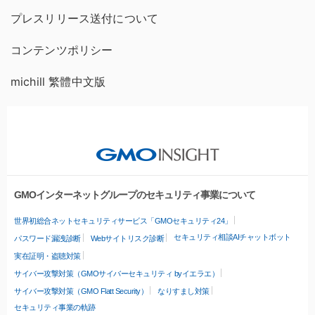
プレスリリース送付について
コンテンツポリシー
michill 繁體中文版
GMOインターネットグループのセキュリティ事業について
世界初総合ネットセキュリティサービス「GMOセキュリティ24」
セキュリティ相談AIチャットボット
パスワード漏洩診断
Webサイトリスク診断
実在証明・盗聴対策
サイバー攻撃対策（GMOサイバーセキュリティ byイエラエ）
サイバー攻撃対策（GMO Flatt Security）
なりすまし対策
セキュリティ事業の軌跡