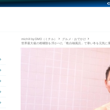
michill byGMO（ミチル）
グルメ・おでかけ
世界最大級の柑橘類を浮かべた「晩白柚風呂」で寒い冬を元気に