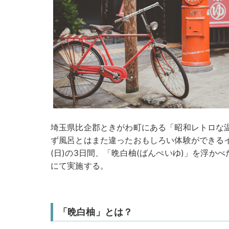
埼玉県比企郡ときがわ町にある「昭和レトロな
ず風呂とはまた違ったおもしろい体験ができるイベ
(日)の3日間、「晩白柚(ばんぺいゆ)」を浮か
にて実施する。
「晩白柚」とは？