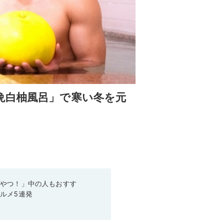
晩白柚風呂」で寒い冬を元
いやつ！」中の人もおすす
ルメ5連発