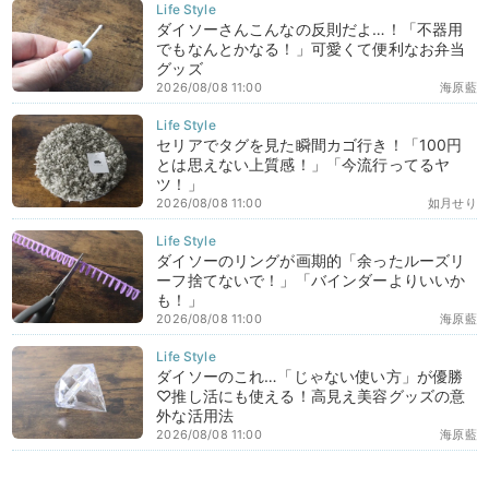
ダイソーさんこんなの反則だよ…！「不器用
でもなんとかなる！」可愛くて便利なお弁当
グッズ
2026/08/08 11:00
海原藍
セリアでタグを見た瞬間カゴ行き！「100円
とは思えない上質感！」「今流行ってるヤ
ツ！」
2026/08/08 11:00
如月せり
ダイソーのリングが画期的「余ったルーズリ
ーフ捨てないで！」「バインダーよりいいか
も！」
2026/08/08 11:00
海原藍
ダイソーのこれ…「じゃない使い方」が優勝
♡推し活にも使える！高見え美容グッズの意
外な活用法
2026/08/08 11:00
海原藍