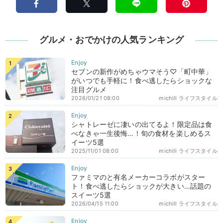
グルメ・おでかけの人気ランキング
セブンの新作がめちゃウマそう♡「町中華」
がいつでも手軽に！食べ逃したらショックな
注目グルメ
2026/01/21 08:00
michill ライフスタイル
シャトレーゼに凄いの出てるよ！限定品は食
べなきゃ一生後悔…！旬の食材を楽しめるス
イーツ5選
2025/11/01 08:00
michill ライフスタイル
ファミマのと有名メーカーコラボがスター
ト！食べ逃したらショックが大きい…話題の
スイーツ5選
2026/04/15 11:00
michill ライフスタイル