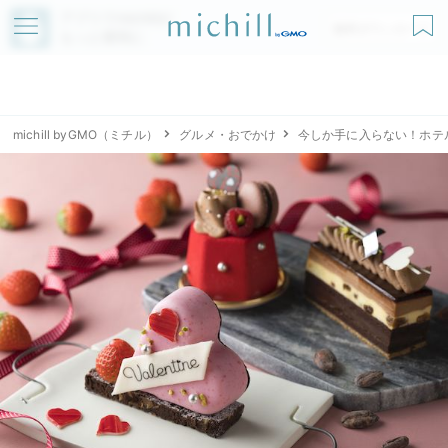
アプリでmichillが
無料ダウンロード
もっと便利に
michill byGMO（ミチル）
グルメ・おでかけ
今しか手に入らない！ホテ