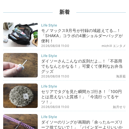
新着
モノマックス9月号が付録の域超えてる…！
「SHAKA」コラボの4層ショルダーバッグが
便利！
2026/08/08 11:00
michill エンタメ
ダイソーさんこんなの反則だよ…！「不器用
でもなんとかなる！」可愛くて便利なお弁当
グッズ
2026/08/08 11:00
海原藍
セリアでタグを見た瞬間カゴ行き！「100円
とは思えない上質感！」「今流行ってるヤ
ツ！」
2026/08/08 11:00
如月せり
ダイソーのリングが画期的「余ったルーズリ
ーフ捨てないで！」「バインダーよりいいか