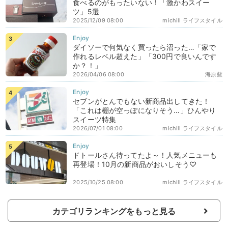
食べるのがもったいない！「激かわスイー
ツ」5選
2025/12/09 08:00
michill ライフスタイル
ダイソーで何気なく買ったら沼った…「家で
作れるレベル超えた」「300円で良いんです
か？！」
2026/04/06 08:00
海原藍
セブンがとんでもない新商品出してきた！
「これは棚が空っぽになりそう…」ひんやり
スイーツ特集
2026/07/01 08:00
michill ライフスタイル
ドトールさん待ってたよ～！人気メニューも
再登場！10月の新商品がおいしそう♡
2025/10/25 08:00
michill ライフスタイル
カテゴリランキングをもっと見る