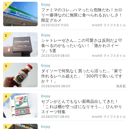
ファミマのコレ…ハマったら危険だわ！カロ
リー爆弾なのに無限に食べられるおいしさ！
限定グルメ
2025/12/29 11:00
michill ライフスタイル
シャトレーゼさん…この可愛さは反則だよ♡
食べるのがもったいない！「激かわスイー
ツ」5選
2025/12/09 08:00
michill ライフスタイル
ダイソーで何気なく買ったら沼った…「家で
作れるレベル超えた」「300円で良いんです
か？！」
2026/04/06 08:00
海原藍
セブンがとんでもない新商品出してきた！
「これは棚が空っぽになりそう…」ひんやり
スイーツ特集
2026/07/01 08:00
michill ライフスタイル