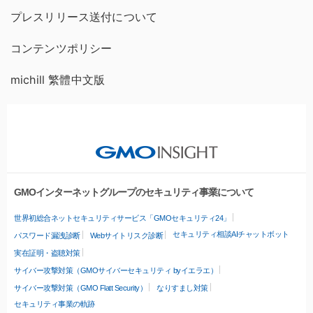
プレスリリース送付について
コンテンツポリシー
michill 繁體中文版
GMOインターネットグループのセキュリティ事業について
世界初総合ネットセキュリティサービス「GMOセキュリティ24」
セキュリティ相談AIチャットボット
パスワード漏洩診断
Webサイトリスク診断
実在証明・盗聴対策
サイバー攻撃対策（GMOサイバーセキュリティ byイエラエ）
サイバー攻撃対策（GMO Flatt Security）
なりすまし対策
セキュリティ事業の軌跡