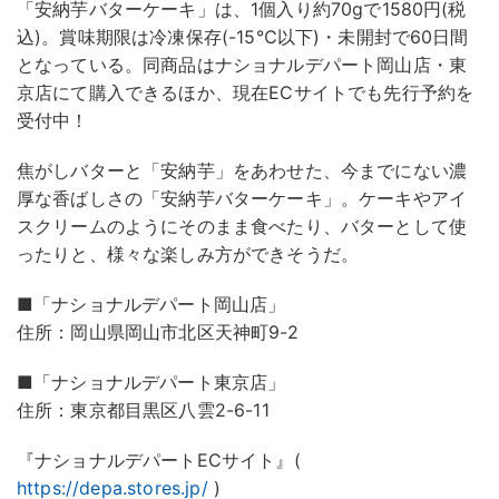
「安納芋バターケーキ」は、1個入り約70gで1580円(税
込)。賞味期限は冷凍保存(-15℃以下)・未開封で60日間
となっている。同商品はナショナルデパート岡山店・東
京店にて購入できるほか、現在ECサイトでも先行予約を
受付中！
焦がしバターと「安納芋」をあわせた、今までにない濃
厚な香ばしさの「安納芋バターケーキ」。ケーキやアイ
スクリームのようにそのまま食べたり、バターとして使
ったりと、様々な楽しみ方ができそうだ。
■「ナショナルデパート岡山店」
住所：岡山県岡山市北区天神町9-2
■「ナショナルデパート東京店」
住所：東京都目黒区八雲2-6-11
『ナショナルデパートECサイト』(
https://depa.stores.jp/
)