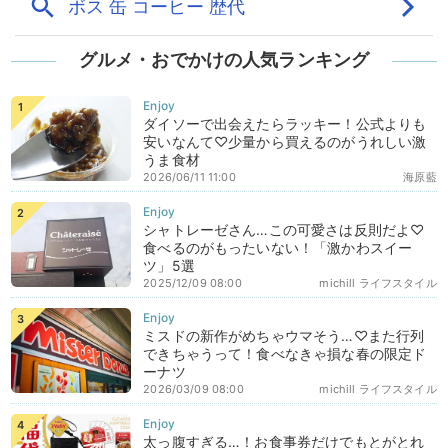
グルメ・おでかけの人気ランキング
ダイソーで出会えたらラッキー！公式よりも
安いなんて♡少量から買えるのがうれしい激
うま食材
2026/06/11 11:00
海原藍
シャトレーゼさん…この可愛さは反則だよ♡
食べるのがもったいない！「激かわスイー
ツ」5選
2025/12/09 08:00
michill ライフスタイル
ミスドの新作がめちゃウマそう…♡また行列
できちゃうって！食べなきゃ損な春の限定ド
ーナツ
2026/03/09 08:00
michill ライフスタイル
太っ腹すぎる…！お食事券だけでもとがとれ