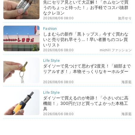
先にセリア見といて大正解！「ホムセンで買
うのちょっと待った！」お手軽でコスパ抜群
なクレヨン
2026/08/06 08:00
如月せり
しまむらの新作「黒トップス」今すぐ買わな
いと売り切れ早そう…！早い者勝ちのコレ買
いリスト
2026/08/06 08:00
michill ファッション
ダイソーで見つけて思わず2度見！「細部まで
リアルすぎ！」本物そっくりなキーホルダー
2026/08/06 08:00
海原藍
ダイソーで買えるのが奇跡！「小さいのに高
機能！」300円だけど買ってよかった本格工
具
2026/08/06 08:00
海原藍