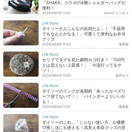
「SHAKA」コラボの4層ショルダーバッグが
便利！
2026/08/08 11:00
michill エンタメ
ダイソーさんこんなの反則だよ…！「不器用
でもなんとかなる！」可愛くて便利なお弁当
グッズ
2026/08/08 11:00
海原藍
セリアでタグを見た瞬間カゴ行き！「100円
とは思えない上質感！」「今流行ってるヤ
ツ！」
2026/08/08 11:00
如月せり
ダイソーのリングが画期的「余ったルーズリ
ーフ捨てないで！」「バインダーよりいいか
も！」
2026/08/08 11:00
海原藍
ダイソーのこれ…「じゃない使い方」が優勝
♡推し活にも使える！高見え美容グッズの意