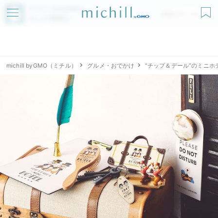
アプリでmichillが
無料ダウンロード
もっと便利に
michill byGMO（ミチル）
グルメ・おでかけ
“チップ＆デール”のミニ