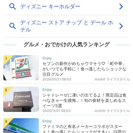
グルメ・おでかけの人気ランキング
セブンの新作がめちゃウマそう♡「町中華」
がいつでも手軽に！食べ逃したらショックな
注目グルメ
2026/01/21 08:00
michill ライフスタイル
シャトレーゼに凄いの出てるよ！限定品は食
べなきゃ一生後悔…！旬の食材を楽しめるス
イーツ5選
2025/11/01 08:00
michill ライフスタイル
ファミマのと有名メーカーコラボがスター
ト！食べ逃したらショックが大きい…話題の