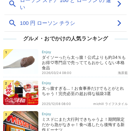
グルメ・おでかけの人気ランキング
ダイソーったら太っ腹！公式よりも約34％も
お得♡専門店で売っててもおかしくない本格
食品
2026/03/24 08:00
海原藍
太っ腹すぎる…！お食事券だけでもとがとれ
ちゃう！完売必至の超お得な福袋3選
2025/12/08 08:00
michill ライフスタイル
ミスドにまた大行列できちゃうよ！期間限定
だから急がなきゃ！食べ逃したら後悔する新
作ドーナツ