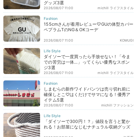
グッズ3選
2026/08/07 11:00
michill ライフスタイル
155cmさんが着用レビュー♡GUの体型カバー
ペプラムTのNG＆OKコーデ
2026/08/07 11:00
KOMUGI
ダイソーで一度買ったら手放せない！「今ま
での苦労は一体…」ってくらい優秀なスポン
ジ3選
2026/08/07 11:00
michill ライフスタイル
しまむらの新作ワイドパンツは売り切れ前に
確保しとこ♡はくだけでサマになる！優秀ア
イテム5選
2026/08/07 11:00
michill ファッション
「ダイソーで300円！？」値段を言うと驚か
れる！お部屋になじむナチュラル収納グッズ