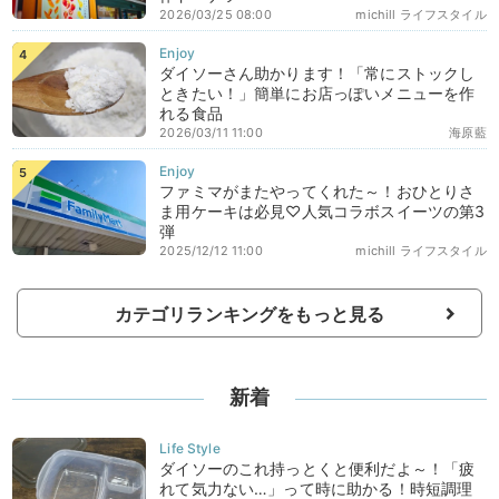
2026/03/25 08:00
michill ライフスタイル
ダイソーさん助かります！「常にストックし
ときたい！」簡単にお店っぽいメニューを作
れる食品
2026/03/11 11:00
海原藍
ファミマがまたやってくれた～！おひとりさ
ま用ケーキは必見♡人気コラボスイーツの第3
弾
2025/12/12 11:00
michill ライフスタイル
カテゴリランキングをもっと見る
新着
ダイソーのこれ持っとくと便利だよ～！「疲
れて気力ない…」って時に助かる！時短調理