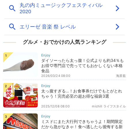
グルメ・おでかけの人気ランキング
ダイソーったら太っ腹！公式よりも約34％も
お得♡専門店で売っててもおかしくない本格
食品
2026/03/24 08:00
海原藍
太っ腹すぎる…！お食事券だけでもとがとれ
ちゃう！完売必至の超お得な福袋3選
2025/12/08 08:00
michill ライフスタイル
ミスドにまた大行列できちゃうよ！期間限定
だから急がなきゃ！食べ逃したら後悔する新