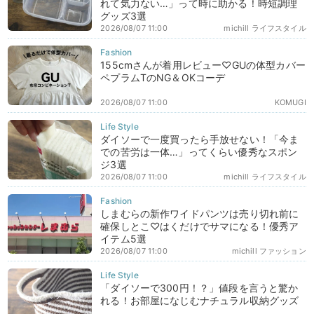
れて気力ない…」って時に助かる！時短調理
グッズ3選
2026/08/07 11:00
michill ライフスタイル
155cmさんが着用レビュー♡GUの体型カバー
ペプラムTのNG＆OKコーデ
2026/08/07 11:00
KOMUGI
ダイソーで一度買ったら手放せない！「今ま
での苦労は一体…」ってくらい優秀なスポン
ジ3選
2026/08/07 11:00
michill ライフスタイル
しまむらの新作ワイドパンツは売り切れ前に
確保しとこ♡はくだけでサマになる！優秀ア
イテム5選
2026/08/07 11:00
michill ファッション
「ダイソーで300円！？」値段を言うと驚か
れる！お部屋になじむナチュラル収納グッズ