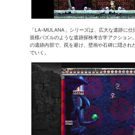
「LA-MULANA」シリーズは、広大な遺跡に
規模パズルのような遺跡探検考古学アクション
の遺跡内部で、罠を避け、壁画や石碑に隠され
でいく。