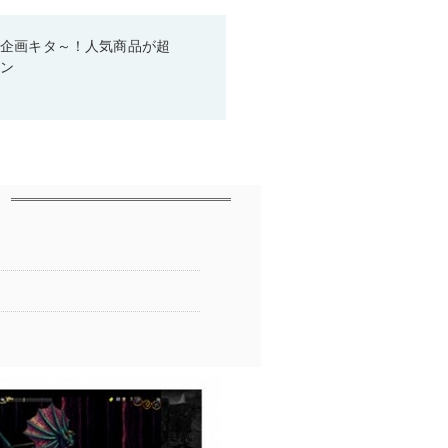
い企画キタ～！人気商品が超
ーン