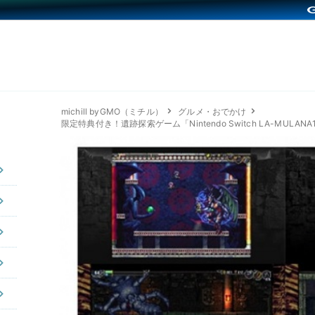
michill byGMO（ミチル）
グルメ・おでかけ
限定特典付き！遺跡探索ゲーム「Nintendo Switch LA-MULA