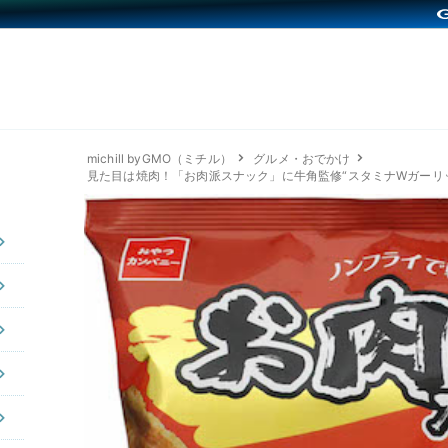
michill byGMO（ミチル）
グルメ・おでかけ
見た目は焼肉！「お肉派スナック」に牛角監修“スタミナWガーリ