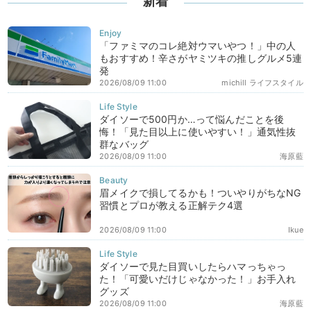
新着
「ファミマのコレ絶対ウマいやつ！」中の人
もおすすめ！辛さがヤミツキの推しグルメ5連
発
2026/08/09 11:00
michill ライフスタイル
ダイソーで500円か…って悩んだことを後
悔！「見た目以上に使いやすい！」通気性抜
群なバッグ
2026/08/09 11:00
海原藍
眉メイクで損してるかも！ついやりがちなNG
習慣とプロが教える正解テク4選
2026/08/09 11:00
Ikue
ダイソーで見た目買いしたらハマっちゃっ
た！「可愛いだけじゃなかった！」お手入れ
グッズ
2026/08/09 11:00
海原藍