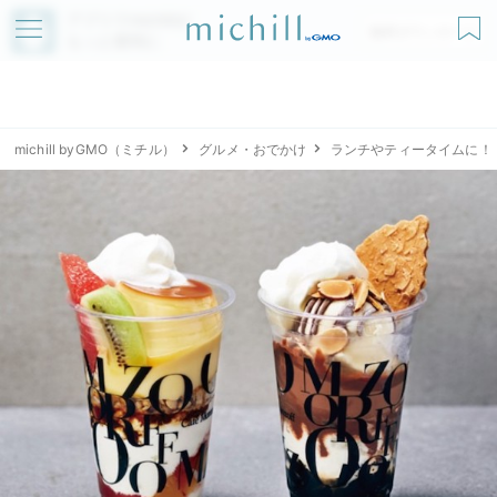
アプリでmichillが
無料ダウンロード
もっと便利に
michill byGMO（ミチル）
グルメ・おでかけ
ランチやティータイムに！