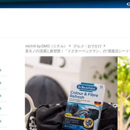
michill byGMO（ミチル）
グルメ・おでかけ
黒モノの洗濯に新習慣！「ドクターベックマン」の“黒復活シート