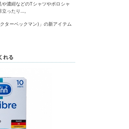
黒や濃紺などのTシャツやポロシャ
羽立ったり…。
(ドクターベックマン)」の新アイテム
くれる