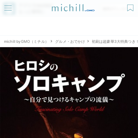
アプリでmichillが
無料ダウンロード
もっと便利に
michill byGMO（ミチル）
グルメ・おでかけ
初刷は超豪華3大特典つき