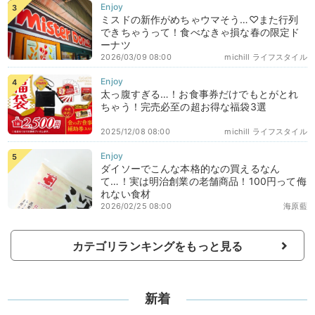
ミスドの新作がめちゃウマそう…♡また行列
できちゃうって！食べなきゃ損な春の限定ド
ーナツ
2026/03/09 08:00
michill ライフスタイル
太っ腹すぎる…！お食事券だけでもとがとれ
ちゃう！完売必至の超お得な福袋3選
2025/12/08 08:00
michill ライフスタイル
ダイソーでこんな本格的なの買えるなん
て…！実は明治創業の老舗商品！100円って侮
れない食材
2026/02/25 08:00
海原藍
カテゴリランキングをもっと見る
新着