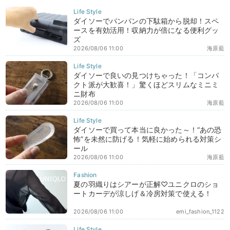
ダイソーでパンパンの下駄箱から脱却！スペ
ースを有効活用！収納力が倍になる便利グッ
ズ
2026/08/06 11:00
海原藍
ダイソーで良いの見つけちゃった！「コンパ
クト派が大歓喜！」驚くほどスリムなミニミ
ニ財布
2026/08/06 11:00
海原藍
ダイソーで買って本当に良かった～！“あの恐
怖”を未然に防げる！気軽に始められる対策シ
ール
2026/08/06 11:00
海原藍
夏の羽織りはシアーが正解♡ユニクロのショ
ートカーデが涼しげ＆冷房対策で使える！
2026/08/06 11:00
emi_fashion_1122