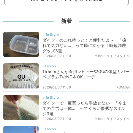
新着
ダイソーのこれ持っとくと便利だよ～！「疲
れて気力ない…」って時に助かる！時短調理
グッズ3選
2026/08/07 11:00
michill ライフスタイル
155cmさんが着用レビュー♡GUの体型カバー
ペプラムTのNG＆OKコーデ
2026/08/07 11:00
KOMUGI
ダイソーで一度買ったら手放せない！「今ま
での苦労は一体…」ってくらい優秀なスポン
ジ3選
2026/08/07 11:00
michill ライフスタイル