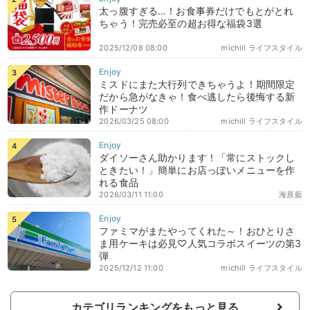
太っ腹すぎる…！お食事券だけでもとがとれ
ちゃう！完売必至の超お得な福袋3選
2025/12/08 08:00
michill ライフスタイル
ミスドにまた大行列できちゃうよ！期間限定
だから急がなきゃ！食べ逃したら後悔する新
作ドーナツ
2026/03/25 08:00
michill ライフスタイル
ダイソーさん助かります！「常にストックし
ときたい！」簡単にお店っぽいメニューを作
れる食品
2026/03/11 11:00
海原藍
ファミマがまたやってくれた～！おひとりさ
ま用ケーキは必見♡人気コラボスイーツの第3
弾
2025/12/12 11:00
michill ライフスタイル
カテゴリランキングをもっと見る