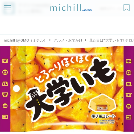
アプリでmichillが
無料ダウンロード
もっと便利に
michill byGMO（ミチル）
グルメ・おでかけ
見た目は“大学いも”!? 