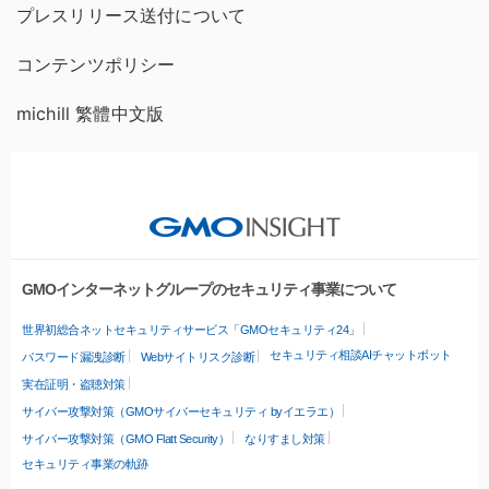
プレスリリース送付について
コンテンツポリシー
michill 繁體中文版
GMOインターネットグループのセキュリティ事業について
世界初総合ネットセキュリティサービス「GMOセキュリティ24」
セキュリティ相談AIチャットボット
パスワード漏洩診断
Webサイトリスク診断
実在証明・盗聴対策
サイバー攻撃対策（GMOサイバーセキュリティ byイエラエ）
サイバー攻撃対策（GMO Flatt Security）
なりすまし対策
セキュリティ事業の軌跡