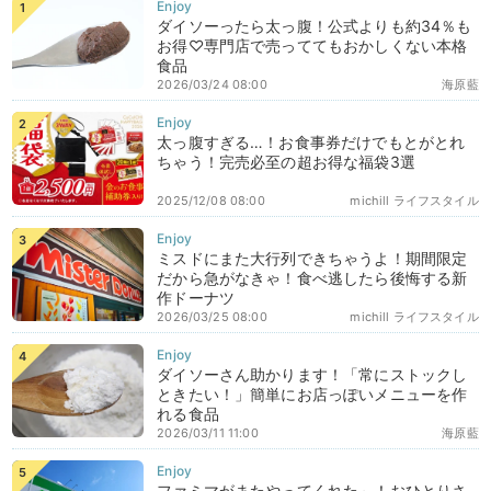
ダイソーったら太っ腹！公式よりも約34％も
お得♡専門店で売っててもおかしくない本格
食品
2026/03/24 08:00
海原藍
太っ腹すぎる…！お食事券だけでもとがとれ
ちゃう！完売必至の超お得な福袋3選
2025/12/08 08:00
michill ライフスタイル
ミスドにまた大行列できちゃうよ！期間限定
だから急がなきゃ！食べ逃したら後悔する新
作ドーナツ
2026/03/25 08:00
michill ライフスタイル
ダイソーさん助かります！「常にストックし
ときたい！」簡単にお店っぽいメニューを作
れる食品
2026/03/11 11:00
海原藍
ファミマがまたやってくれた～！おひとりさ