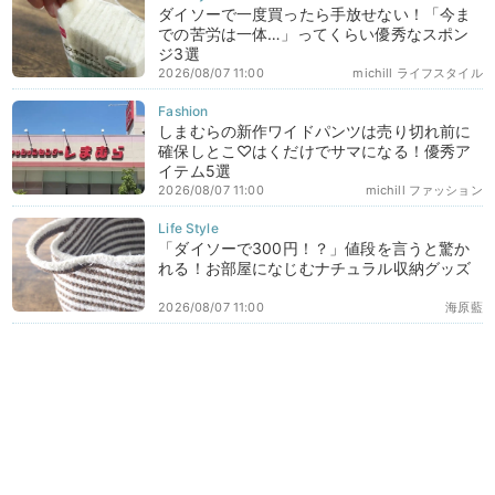
ダイソーで一度買ったら手放せない！「今ま
での苦労は一体…」ってくらい優秀なスポン
ジ3選
2026/08/07 11:00
michill ライフスタイル
しまむらの新作ワイドパンツは売り切れ前に
確保しとこ♡はくだけでサマになる！優秀ア
イテム5選
2026/08/07 11:00
michill ファッション
「ダイソーで300円！？」値段を言うと驚か
れる！お部屋になじむナチュラル収納グッズ
2026/08/07 11:00
海原藍