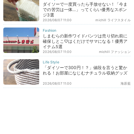
ダイソーで一度買ったら手放せない！「今ま
での苦労は一体…」ってくらい優秀なスポン
ジ3選
2026/08/07 11:00
michill ライフスタイル
しまむらの新作ワイドパンツは売り切れ前に
確保しとこ♡はくだけでサマになる！優秀ア
イテム5選
2026/08/07 11:00
michill ファッション
「ダイソーで300円！？」値段を言うと驚か
れる！お部屋になじむナチュラル収納グッズ
2026/08/07 11:00
海原藍