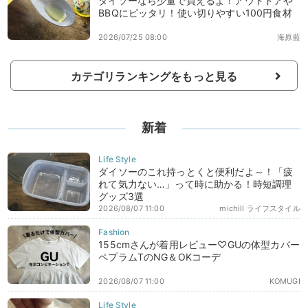
ダイソーなら少量で買えるよ！アウトドアや
BBQにピッタリ！使い切りやすい100円食材
2026/07/25 08:00
海原藍
カテゴリランキングをもっと見る
新着
ダイソーのこれ持っとくと便利だよ～！「疲
れて気力ない…」って時に助かる！時短調理
グッズ3選
2026/08/07 11:00
michill ライフスタイル
155cmさんが着用レビュー♡GUの体型カバー
ペプラムTのNG＆OKコーデ
2026/08/07 11:00
KOMUGI