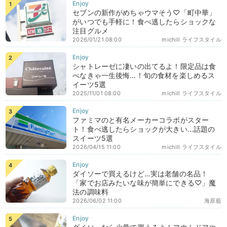
セブンの新作がめちゃウマそう♡「町中華」
がいつでも手軽に！食べ逃したらショックな
注目グルメ
2026/01/21 08:00
michill ライフスタイル
シャトレーゼに凄いの出てるよ！限定品は食
べなきゃ一生後悔…！旬の食材を楽しめるス
イーツ5選
2025/11/01 08:00
michill ライフスタイル
ファミマのと有名メーカーコラボがスター
ト！食べ逃したらショックが大きい…話題の
スイーツ5選
2026/04/15 11:00
michill ライフスタイル
ダイソーで買えるけど…実は老舗の名品！
「家でお店みたいな味が簡単にできる♡」魔
法の調味料
2026/06/02 11:00
海原藍