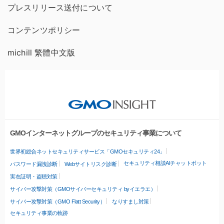
プレスリリース送付について
コンテンツポリシー
michill 繁體中文版
GMOインターネットグループのセキュリティ事業について
世界初総合ネットセキュリティサービス「GMOセキュリティ24」
セキュリティ相談AIチャットボット
パスワード漏洩診断
Webサイトリスク診断
実在証明・盗聴対策
サイバー攻撃対策（GMOサイバーセキュリティ byイエラエ）
サイバー攻撃対策（GMO Flatt Security）
なりすまし対策
セキュリティ事業の軌跡