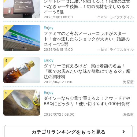
シャトレーゼに凄いの出てるよ！限定品は食
べなきゃ一生後悔…！旬の食材を楽しめるス
イーツ5選
2025/11/01 08:00
michill ライフスタイル
ファミマのと有名メーカーコラボがスター
ト！食べ逃したらショックが大きい…話題の
スイーツ5選
2026/04/15 11:00
michill ライフスタイル
ダイソーで買えるけど…実は老舗の名品！
「家でお店みたいな味が簡単にできる♡」魔
法の調味料
2026/06/02 11:00
海原藍
ダイソーなら少量で買えるよ！アウトドアや
BBQにピッタリ！使い切りやすい100円食材
2026/07/25 08:00
海原藍
カテゴリランキングをもっと見る