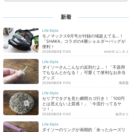
新着
モノマックス9月号が付録の域超えてる…！
「SHAKA」コラボの4層ショルダーバッグが
便利！
2026/08/08 11:00
michill エンタメ
ダイソーさんこんなの反則だよ…！「不器用
でもなんとかなる！」可愛くて便利なお弁当
グッズ
2026/08/08 11:00
海原藍
セリアでタグを見た瞬間カゴ行き！「100円
とは思えない上質感！」「今流行ってるヤ
ツ！」
2026/08/08 11:00
如月せり
ダイソーのリングが画期的「余ったルーズリ