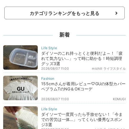
カテゴリランキングをもっと見る
新着
ダイソーのこれ持っとくと便利だよ～！「疲
れて気力ない…」って時に助かる！時短調理
グッズ3選
2026/08/07 11:00
michill ライフスタイル
155cmさんが着用レビュー♡GUの体型カバー
ペプラムTのNG＆OKコーデ
2026/08/07 11:00
KOMUGI
ダイソーで一度買ったら手放せない！「今ま
での苦労は一体…」ってくらい優秀なスポン
ジ3選