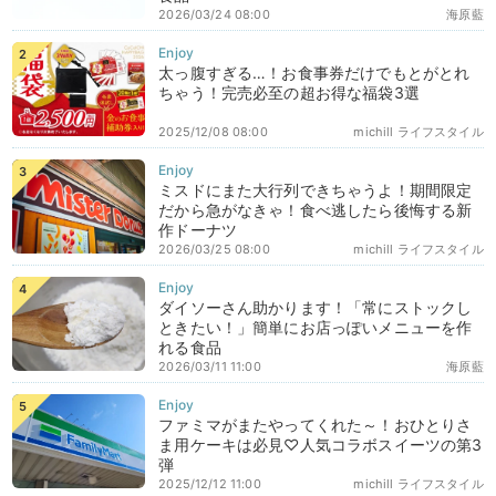
2026/03/24 08:00
海原藍
太っ腹すぎる…！お食事券だけでもとがとれ
ちゃう！完売必至の超お得な福袋3選
2025/12/08 08:00
michill ライフスタイル
ミスドにまた大行列できちゃうよ！期間限定
だから急がなきゃ！食べ逃したら後悔する新
作ドーナツ
2026/03/25 08:00
michill ライフスタイル
ダイソーさん助かります！「常にストックし
ときたい！」簡単にお店っぽいメニューを作
れる食品
2026/03/11 11:00
海原藍
ファミマがまたやってくれた～！おひとりさ
ま用ケーキは必見♡人気コラボスイーツの第3
弾
2025/12/12 11:00
michill ライフスタイル