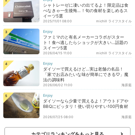
シャトレーゼに凄いの出てるよ！限定品は食
べなきゃ一生後悔…！旬の食材を楽しめるス
イーツ5選
2025/11/01 08:00
michill ライフスタイル
ファミマのと有名メーカーコラボがスター
ト！食べ逃したらショックが大きい…話題の
スイーツ5選
2026/04/15 11:00
michill ライフスタイル
ダイソーで買えるけど…実は老舗の名品！
「家でお店みたいな味が簡単にできる♡」魔
法の調味料
2026/06/02 11:00
海原藍
ダイソーなら少量で買えるよ！アウトドアや
BBQにピッタリ！使い切りやすい100円食材
2026/07/25 08:00
海原藍
カテゴリランキングをもっと見る