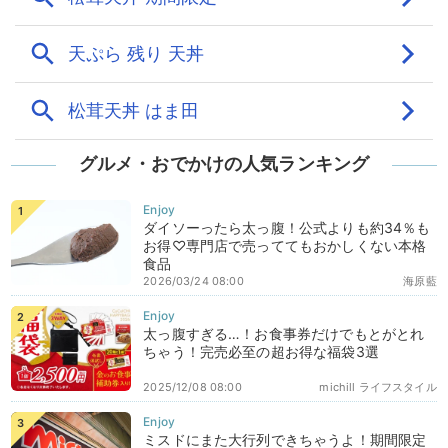
グルメ・おでかけの人気ランキング
ダイソーったら太っ腹！公式よりも約34％も
お得♡専門店で売っててもおかしくない本格
食品
2026/03/24 08:00
海原藍
太っ腹すぎる…！お食事券だけでもとがとれ
ちゃう！完売必至の超お得な福袋3選
2025/12/08 08:00
michill ライフスタイル
ミスドにまた大行列できちゃうよ！期間限定