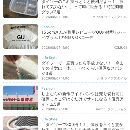
ダイソーのこれ持っとくと便利だよ～！「疲
れて気力ない…」って時に助かる！時短調理
グッズ3選
2026/08/07 11:00
michill ライフスタイル
155cmさんが着用レビュー♡GUの体型カバー
ペプラムTのNG＆OKコーデ
2026/08/07 11:00
KOMUGI
ダイソーで一度買ったら手放せない！「今ま
での苦労は一体…」ってくらい優秀なスポン
ジ3選
2026/08/07 11:00
michill ライフスタイル
しまむらの新作ワイドパンツは売り切れ前に
確保しとこ♡はくだけでサマになる！優秀ア
イテム5選
2026/08/07 11:00
michill ファッション
「ダイソーで300円！？」値段を言うと驚か
れる！お部屋になじむナチュラル収納グッズ