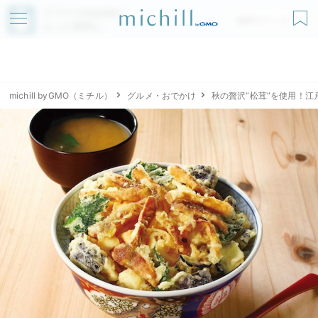
アプリでmichillが
無料ダウンロード
もっと便利に
michill byGMO（ミチル）
グルメ・おでかけ
秋の贅沢“松茸”を使用！