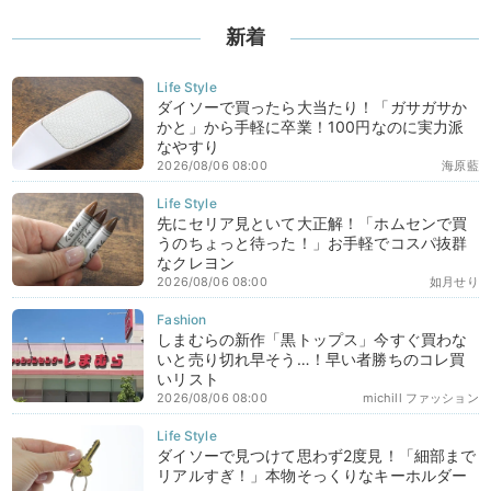
新着
ダイソーで買ったら大当たり！「ガサガサか
かと」から手軽に卒業！100円なのに実力派
なやすり
2026/08/06 08:00
海原藍
先にセリア見といて大正解！「ホムセンで買
うのちょっと待った！」お手軽でコスパ抜群
なクレヨン
2026/08/06 08:00
如月せり
しまむらの新作「黒トップス」今すぐ買わな
いと売り切れ早そう…！早い者勝ちのコレ買
いリスト
2026/08/06 08:00
michill ファッション
ダイソーで見つけて思わず2度見！「細部まで
リアルすぎ！」本物そっくりなキーホルダー