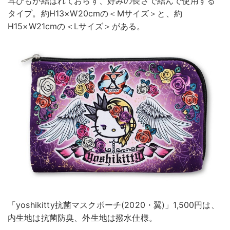
耳ひもが結ばれておらず、好みの長さで結んで使用する
タイプ。約H13×W20cmの＜Mサイズ＞と、約
H15×W21cmの＜Lサイズ＞がある。
「yoshikitty抗菌マスクポーチ(2020・翼)」1,500円は、
内生地は抗菌防臭、外生地は撥水仕様。