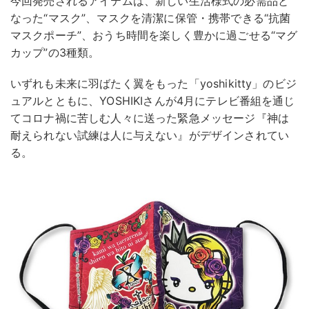
今回発売されるアイテムは、新しい生活様式の必需品と
なった“マスク”、マスクを清潔に保管・携帯できる“抗菌
マスクポーチ”、おうち時間を楽しく豊かに過ごせる“マグ
カップ”の3種類。
いずれも未来に羽ばたく翼をもった「yoshikitty」のビジ
ュアルとともに、YOSHIKIさんが4月にテレビ番組を通じ
てコロナ禍に苦しむ人々に送った緊急メッセージ『神は
耐えられない試練は人に与えない』がデザインされてい
る。