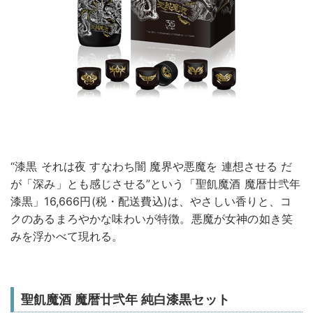
“漆黒 それは夜 すなわち闇 魔界や悪魔を 連想させる だ
が「深み」とも感じさせる”という「聖飢魔酒 魔暦廿弐年
漆黒」16,666円(税・配送費込)は、やさしい香りと、コ
クのあるまろやかな味わいが特徴。悪魔が女神の如き笑
みを浮かべて現れる。
聖飢魔酒 魔暦廿弐年 純白漆黒セット