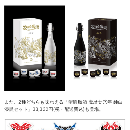
また、2種どちらも味わえる「聖飢魔酒 魔暦廿弐年 純白
漆黒セット」33,332円(税・配送費込)も登場。