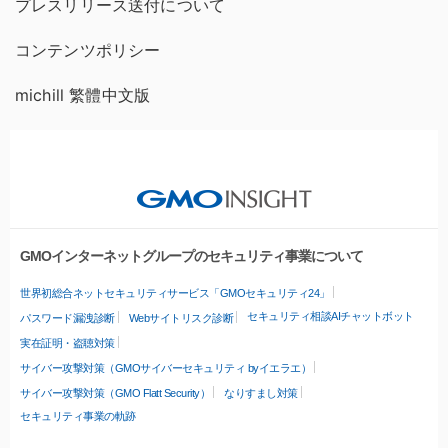
プレスリリース送付について
コンテンツポリシー
michill 繁體中文版
GMOインターネットグループのセキュリティ事業について
世界初総合ネットセキュリティサービス「GMOセキュリティ24」
セキュリティ相談AIチャットボット
パスワード漏洩診断
Webサイトリスク診断
実在証明・盗聴対策
サイバー攻撃対策（GMOサイバーセキュリティ byイエラエ）
サイバー攻撃対策（GMO Flatt Security）
なりすまし対策
セキュリティ事業の軌跡