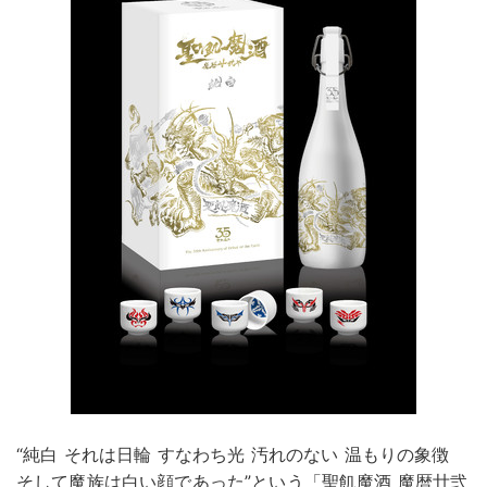
“純白 それは日輪 すなわち光 汚れのない 温もりの象徴
そして魔族は白い顔であった”という「聖飢魔酒 魔暦廿弐