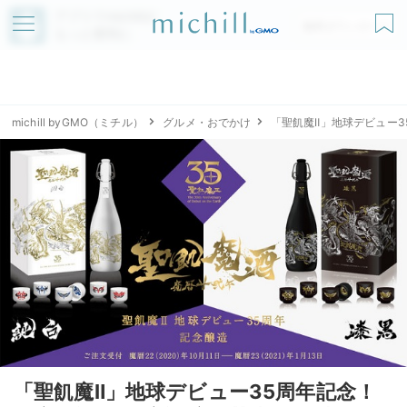
アプリでmichillが
無料ダウンロード
もっと便利に
michill byGMO（ミチル）
グルメ・おでかけ
「聖飢魔Ⅱ」地球デビュー3
「聖飢魔Ⅱ」地球デビュー35周年記念！