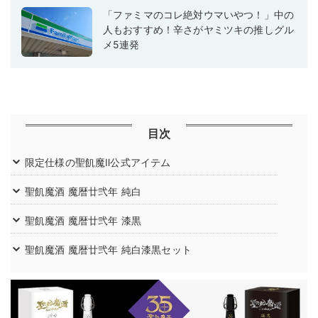
「ファミマのコレ絶対ウマいやつ！」中の
人もおすすめ！辛さがヤミツキの推しグル
メ5連発
目次
限定仕様の聖飢魔Ⅱ公式アイテム
聖飢魔酒 魔暦廿弐年 純白
聖飢魔酒 魔暦廿弐年 漆黒
聖飢魔酒 魔暦廿弐年 純白漆黒セット