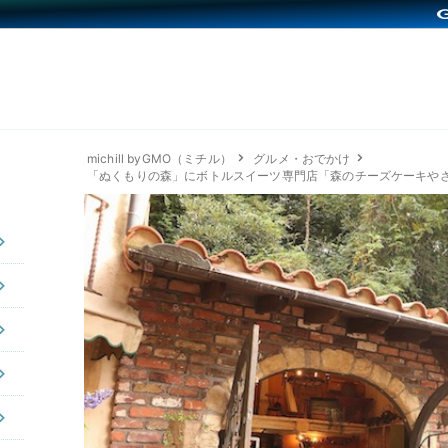
michill byGMO（ミチル）
グルメ・おでかけ
「ぬくもりの森」にボトルスイーツ専門店「森のチーズケーキやさ