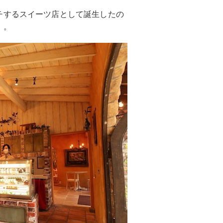
チするスイーツ店として誕生したの
」。