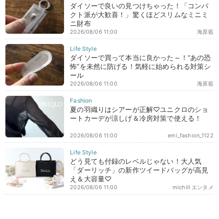
ダイソーで良いの見つけちゃった！「コンパ
クト派が大歓喜！」驚くほどスリムなミニミ
ニ財布
2026/08/06 11:00
海原藍
ダイソーで買って本当に良かった～！“あの恐
怖”を未然に防げる！気軽に始められる対策シ
ール
2026/08/06 11:00
海原藍
夏の羽織りはシアーが正解♡ユニクロのショ
ートカーデが涼しげ＆冷房対策で使える！
2026/08/06 11:00
emi_fashion_1122
どう見ても付録のレベルじゃない！大人気
「ダーリッチ」の新作ツイードバッグが高見
え＆大容量♡
2026/08/06 11:00
michill エンタメ