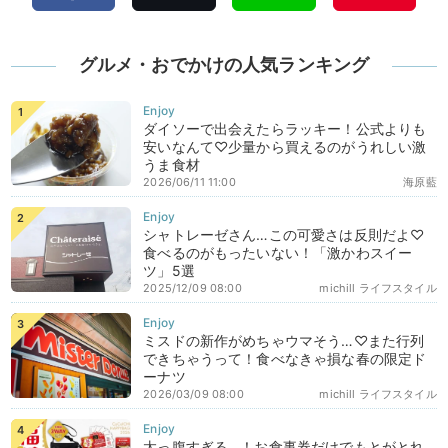
グルメ・おでかけの人気ランキング
ダイソーで出会えたらラッキー！公式よりも
安いなんて♡少量から買えるのがうれしい激
うま食材
2026/06/11 11:00
海原藍
シャトレーゼさん…この可愛さは反則だよ♡
食べるのがもったいない！「激かわスイー
ツ」5選
2025/12/09 08:00
michill ライフスタイル
ミスドの新作がめちゃウマそう…♡また行列
できちゃうって！食べなきゃ損な春の限定ド
ーナツ
2026/03/09 08:00
michill ライフスタイル
太っ腹すぎる…！お食事券だけでもとがとれ