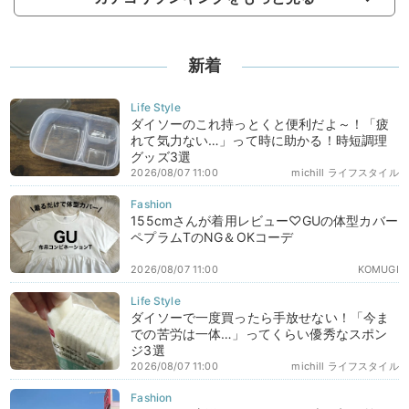
新着
ダイソーのこれ持っとくと便利だよ～！「疲
れて気力ない…」って時に助かる！時短調理
グッズ3選
2026/08/07 11:00
michill ライフスタイル
155cmさんが着用レビュー♡GUの体型カバー
ペプラムTのNG＆OKコーデ
2026/08/07 11:00
KOMUGI
ダイソーで一度買ったら手放せない！「今ま
での苦労は一体…」ってくらい優秀なスポン
ジ3選
2026/08/07 11:00
michill ライフスタイル