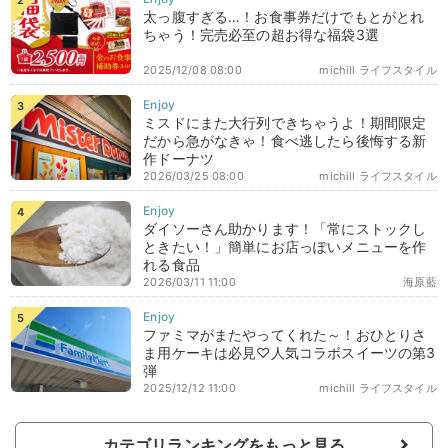
太っ腹すぎる…！お食事券だけでもとがとれ
ちゃう！完売必至の超お得な福袋3選
2025/12/08 08:00
michill ライフスタイル
ミスドにまた大行列できちゃうよ！期間限定
だから急がなきゃ！食べ逃したら後悔する新
作ドーナツ
2026/03/25 08:00
michill ライフスタイル
ダイソーさん助かります！「常にストックし
ときたい！」簡単にお店っぽいメニューを作
れる食品
2026/03/11 11:00
海原藍
ファミマがまたやってくれた～！おひとりさ
ま用ケーキは必見♡人気コラボスイーツの第3
弾
2025/12/12 11:00
michill ライフスタイル
カテゴリランキングをもっと見る