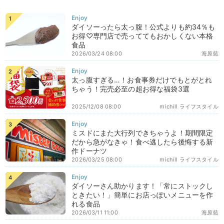
ダイソーったら太っ腹！公式よりも約34％も
お得♡専門店で売っててもおかしくない本格
食品
2026/03/24 08:00
海原藍
太っ腹すぎる…！お食事券だけでもとがとれ
ちゃう！完売必至の超お得な福袋3選
2025/12/08 08:00
michill ライフスタイル
ミスドにまた大行列できちゃうよ！期間限定
だから急がなきゃ！食べ逃したら後悔する新
作ドーナツ
2026/03/25 08:00
michill ライフスタイル
ダイソーさん助かります！「常にストックし
ときたい！」簡単にお店っぽいメニューを作
れる食品
2026/03/11 11:00
海原藍