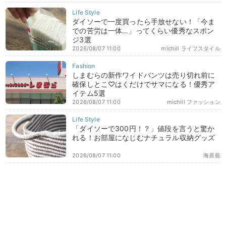
ダイソーで一度買ったら手放せない！「今ま
での苦労は一体…」ってくらい優秀なスポン
ジ3選
2026/08/07 11:00
michill ライフスタイル
しまむらの新作ワイドパンツは売り切れ前に
確保しとこ♡はくだけでサマになる！優秀ア
イテム5選
2026/08/07 11:00
michill ファッション
「ダイソーで300円！？」値段を言うと驚か
れる！お部屋になじむナチュラル収納グッズ
2026/08/07 11:00
海原藍