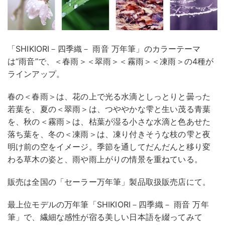
「SHIKIORI－四季織－ 雨音 万年筆」のカラーテーマ
は“雨音”で、＜春雨＞＜翠雨＞＜霧雨＞＜凍雨＞の4種が
ラインアップ。
春の＜春雨＞は、花の上で光る水滴としっとりと曇った
若葉を、夏の＜翠雨＞は、つややかな雫と生い茂る青葉
を、秋の＜霧雨＞は、枯葉が湿る小さな水滴と色あせた
落ち葉を、冬の＜凍雨＞は、凍り付きそうな枝の雫と夜
明け前の空をイメージ。季節を通してだんだんと移り変
わる草木の姿と、雨や雨上がりの情景を重ねている。
販売は全国の「セーラー万年筆」製品取扱販売店にて。
最上位モデルの万年筆「SHIKIORI－四季織－ 雨音 万年
筆」で、繊細な感性が宿る美しい日本語を綴ってみて